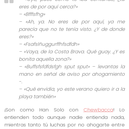
eres de por aquí cerca?»
– «Bfffsfhg»
– «Ah, ya. No eres de por aquí, ya me
parecía que no te tenía visto. ¿Y de donde
eres?»
– «Fsafslñuggurffhfsdfdh»
– «Vaya, de la Costa Brava. Qué guay. ¿Y es
bonita aquella zona?»
– «Buffsfsfdfdsfgh sput sput» – levantas la
mano en señal de aviso por ahogamiento
-.
– «Qué envidia, yo este verano quiero ir a la
playa también»
¡Son como Han Solo con
Chewbacca
! Lo
entienden todo aunque nadie entienda nada,
mientras tanto tú luchas por no ahogarte entre