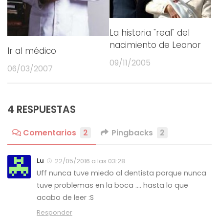
La historia "real" del
nacimiento de Leonor
Ir al médico
09/11/2005
06/03/2007
4 RESPUESTAS
Comentarios
2
Pingbacks
2
Lu
22/05/2016 a las 03:28
Uff nunca tuve miedo al dentista porque nunca
tuve problemas en la boca …. hasta lo que
acabo de leer :S
Responder