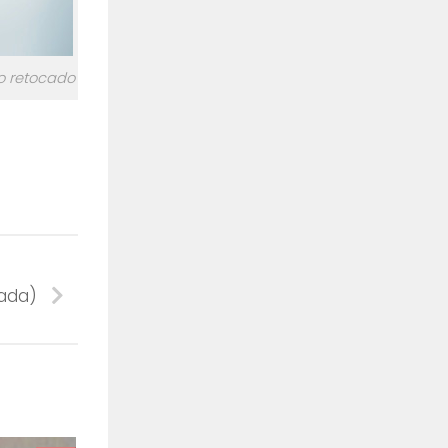
do retocado
bada)