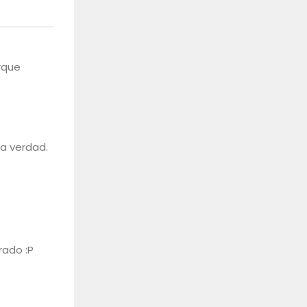
rque
la verdad.
rado :P