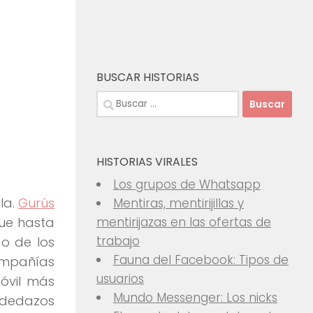
BUSCAR HISTORIAS
Buscar:
HISTORIAS VIRALES
Los grupos de Whatsapp
la.
Gurús
Mentiras, mentirijillas y
gue hasta
mentirijazas en las ofertas de
trabajo
do de los
Fauna del Facebook: Tipos de
ompañías
usuarios
móvil más
Mundo Messenger: Los nicks
s dedazos