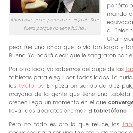
ponértelo
mando d
Ahora esto ya no parece tan viejo eh. Si no
equivocar
fuera porque no tiene full hd…
a Teleci
Champion
peor fue una chica que lo vio tan largo y t
Bueno. Ya podrá decir que le sangraron con el
Por otro lado, ya sabemos del auge de las
ta
tabletas para elegir por todos lados. Lo curi
los
teléfonos
. Empezaron siendo de diez pulg
mayoría de la gente que tiene una tableta t
crecen llega un momento en el que
converg
llevar dos aparatos encima? El
tabletófono
.
Pero no todo es oro lo que reluce, los
tab
pequeños para ser una tableta y demasiado 