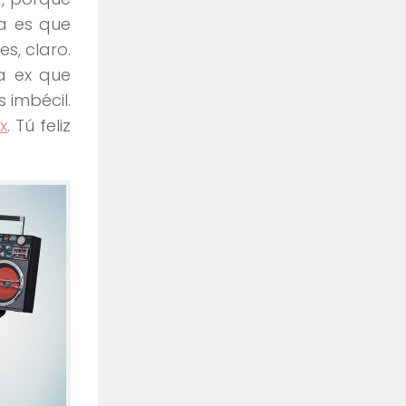
sa es que
s, claro.
a ex que
 imbécil.
x
. Tú feliz