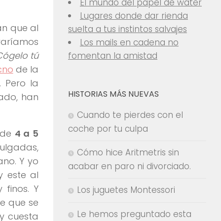
El mundo del papel de water
Lugares donde dar rienda
an que al
suelta a tus instintos salvajes
varíamos
Los mails en cadena no
Cógelo tú
fomentan la amistad
cno
de la
. Pero la
HISTORIAS MÁS NUEVAS
uado, han
Cuando te pierdes con el
coche por tu culpa
 de
4 a 5
ulgadas,
Cómo hice Aritmetris sin
ano. Y yo
acabar en paro ni divorciado.
y este al
 finos. Y
Los juguetes Montessori
ce que se
Le hemos preguntado esta
y cuesta