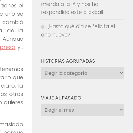
mierda a la IA y nos ha
tienes el
respondido este clickbait
de uno se
ue cambió
¿Hasta qué día se felicita el
al de la
año nuevo?
o. Aunque
presa
y…
HISTORIAS AGRUPADAS
a tenemos
Historias
rario que
agrupadas
claro, la
los otros
VIAJE AL PASADO
o quieres
Viaje
al
pasado
emasiado
, porque