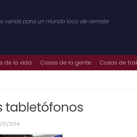
s varias para un mundo loco de remate
 de la vida
Cosas de la gente
Cosas de tra
s tabletófonos
/01/2014