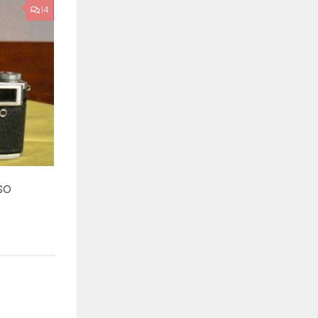
14
so