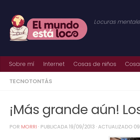
Saltar al contenido
Locuras mentale
Sobre mí
Internet
Cosas de niños
Cosas
TECNOTONTÁS
¡Más grande aún! Lo
POR
MORRI
· PUBLICADA
19/09/2013
· ACTUALIZADO
09