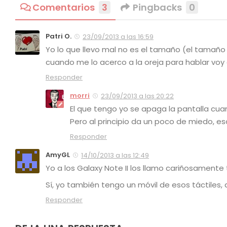
Comentarios
3
Pingbacks
0
Patri O.
23/09/2013 a las 16:59
Yo lo que llevo mal no es el tamaño (el tamaño 
cuando me lo acerco a la oreja para hablar voy
Responder
morri
23/09/2013 a las 20:22
El que tengo yo se apaga la pantalla cuan
Pero al principio da un poco de miedo, es
Responder
AmyGL
14/10/2013 a las 12:49
Yo a los Galaxy Note II los llamo cariñosamente
Sí, yo también tengo un móvil de esos táctiles
Responder