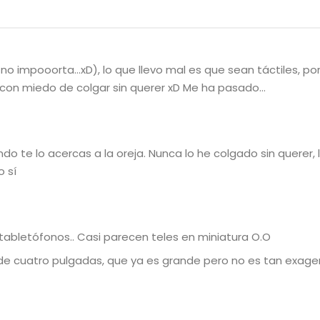
no impooorta…xD), lo que llevo mal es que sean táctiles, po
 con miedo de colgar sin querer xD Me ha pasado…
do te lo acercas a la oreja. Nunca lo he colgado sin querer, 
o sí
 tabletófonos.. Casi parecen teles en miniatura O.O
, de cuatro pulgadas, que ya es grande pero no es tan exage