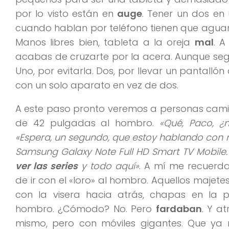
por lo visto están en
auge
. Tener un dos en
cuando hablan por teléfono tienen que aguanta
Manos libres bien, tableta a la oreja
mal
. A
acabas de cruzarte por la acera. Aunque segu
Uno, por evitarla. Dos, por llevar un pantalló
con un solo aparato en vez de dos.
A este paso pronto veremos a personas camina
de 42 pulgadas al hombro.
«Qué, Paco, ¿
«Espera, un segundo, que estoy hablando con mi
Samsung Galaxy Note Full HD Smart TV Mobile. 
ver las series
y todo aquí»
. A mí me recuer
de ir con el «loro» al hombro. Aquellos majete
con la visera hacia atrás, chapas en la p
hombro. ¿Cómodo? No. Pero
fardaban
. Y a
mismo, pero con móviles gigantes. Que ya 