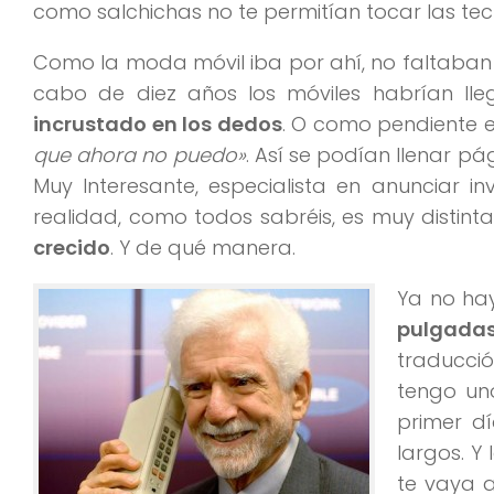
como salchichas no te permitían tocar las tec
Como la moda móvil iba por ahí, no faltaban
cabo de diez años los móviles habrían lleg
incrustado en los dedos
. O como pendiente en
que ahora no puedo»
. Así se podían llenar p
Muy Interesante, especialista en anunciar i
realidad, como todos sabréis, es muy distint
crecido
. Y de qué manera.
Ya no ha
pulgada
traducció
tengo uno
primer dí
largos. Y
te vaya 