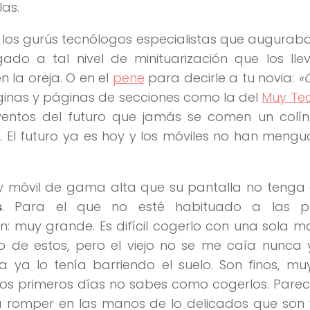
las.
 los gurús tecnólogos especialistas que augurab
ado a tal nivel de minituarización que los lle
 la oreja. O en el
pene
para decirle a tu novia:
«
áginas y páginas de secciones como la del
Muy Te
nventos del futuro que jamás se comen un colín
a. El futuro ya es hoy y los móviles no han meng
y móvil de gama alta que su pantalla no tenga
s
. Para el que no esté habituado a las p
n: muy grande. Es difícil cogerlo con una sola m
 de estos, pero el viejo no se me caía nunca 
a ya lo tenía barriendo el suelo. Son finos, muy
 los primeros días no sabes como cogerlos. Pare
a romper en las manos de lo delicados que son 