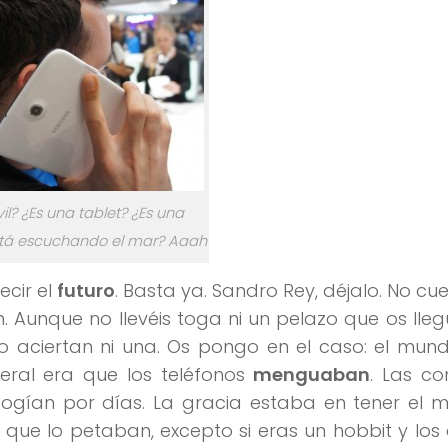
il? ¿Es una tablet? ¿Es una
stá escuchando el mar? Aaah
ecir el
futuro
. Basta ya. Sandro Rey, déjalo. No cue
. Aunque no llevéis toga ni un pelazo que os lle
o aciertan ni una. Os pongo en el caso: el mun
eral era que los teléfonos
menguaban
. Las c
cogían por días. La gracia estaba en tener el 
os que lo petaban, excepto si eras un hobbit y lo