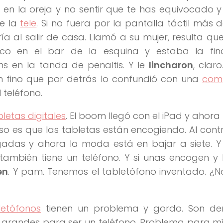
 en la oreja y no sentir que te has equivocado y 
e la
tele
. Si no fuera por la pantalla táctil más 
ía al salir de casa. Llamó a su mujer, resulta q
nco en el bar de la esquina y estaba la fin
s en la tanda de penaltis. Y le
lincharon
, clar
an fino que por detrás lo confundió con una
com
 teléfono.
bletas digitales
. El boom llegó con el iPad y ahor
oso es que las tabletas están encogiendo. Al cont
adas y ahora la moda está en bajar a siete. Y 
ambién tiene un teléfono. Y si unas encogen y 
en
. Y pam. Tenemos el tabletófono inventado. ¿N
letófonos
tienen un problema y gordo. Son d
grandes para ser un teléfono. Problema para mí