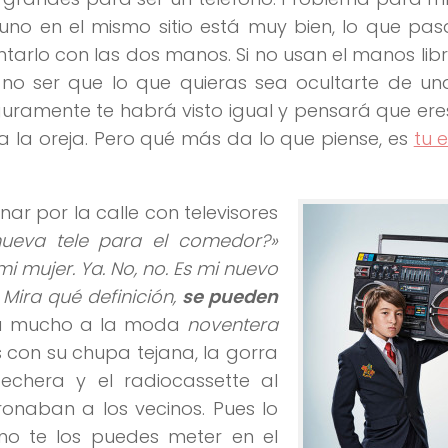
 uno en el mismo sitio está muy bien, lo que pa
rlo con las dos manos. Si no usan el manos libre
 no ser que lo que quieras sea ocultarte de un
ramente te habrá visto igual y pensará que eres
n a la oreja. Pero qué más da lo que piense, es
tu e
r por la calle con televisores
nueva tele para el comedor?»
 mujer. Ya. No, no. Es mi nuevo
Mira qué definición,
se pueden
da mucho a la moda
noventera
s con su chupa tejana, la gorra
echera y el radiocassette al
tronaban a los vecinos. Pues lo
no te los puedes meter en el