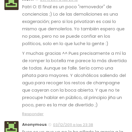
Patri O: El final es un poco "removedor" de
conciencias ;) Lo de las demoliciones es una
exageración; pero si los privatizan es casi lo
mismo que demolerlos. Yo también espero que
no pase, pero no se puede confiar en los
políticos, solo en lo que luche la gente :)
Y muchas gracias ^^ Pues precisamente a mí la
de romper la botella me parece la más divertida
de todas. Aunque se falle. Sería como una
piñata para mayores. Y alcohólicos saliendo del
agua para recoger los restos de champagne
que cayeran con la boca abierta. Y que no te
preocupe hablar en público, al principio jiña un
poco, pero es la mar de divertido ;)
Responder
Anonymous
03/12/2011 a las 23:38
Pues se ve que yo no le he pillado la gracia a la