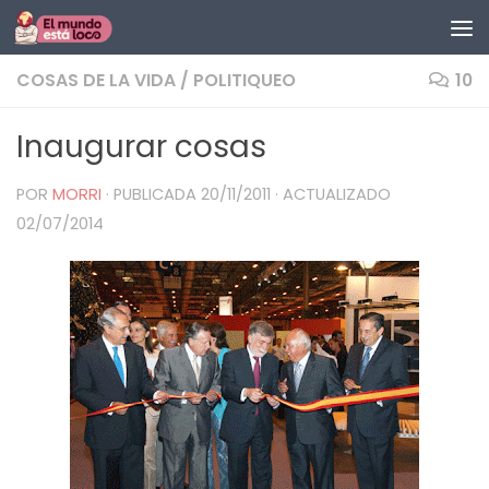
Saltar al contenido
COSAS DE LA VIDA
/
POLITIQUEO
10
Inaugurar cosas
POR
MORRI
· PUBLICADA
20/11/2011
· ACTUALIZADO
02/07/2014