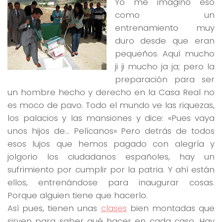
Yo me imagino eso
como un
entrenamiento muy
duro desde que eran
pequeños. Aquí mucho
ji ji mucho ja ja; pero
la
preparación para ser
un hombre hecho y derecho
en la Casa Real no
es moco de pavo. Todo el mundo ve las riquezas,
los palacios y las mansiones y dice:
«Pues vaya
unos hijos de… Pelícanos»
Pero detrás de todos
esos lujos que hemos pagado con alegría y
jolgorio los ciudadanos españoles, hay un
sufrimiento por cumplir por la patria. Y ahí están
ellos, entrenándose para inaugurar cosas.
Porque
alguien tiene que hacerlo
.
Así pues, tienen unas
clases
bien montadas que
sirven para saber qué hacer en cada caso. Hay