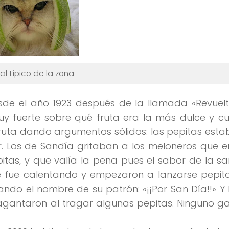
al típico de la zona
de el año 1923 después de la llamada
«Revuel
y fuerte sobre qué fruta era la más dulce y cu
fruta dando argumentos sólidos:
las pepitas
estab
r. Los de Sandía gritaban a los meloneros que 
itas, y que valía la pena pues
el sabor
de la sa
se fue calentando y empezaron a lanzarse pepit
tando el nombre de
su patrón
:
«¡¡Por San Día!!»
Y 
gantaron al tragar algunas pepitas. Ninguno ga