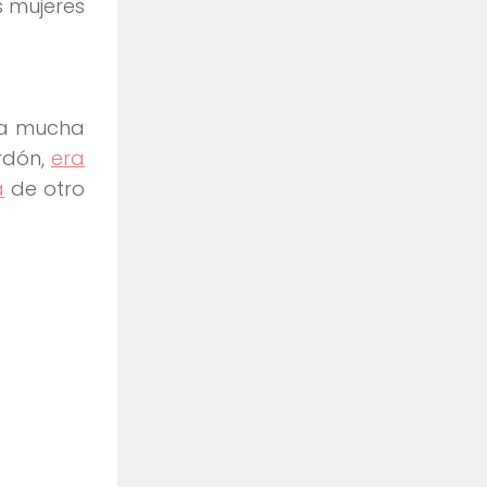
s mujeres
ga mucha
rdón,
era
a
de otro