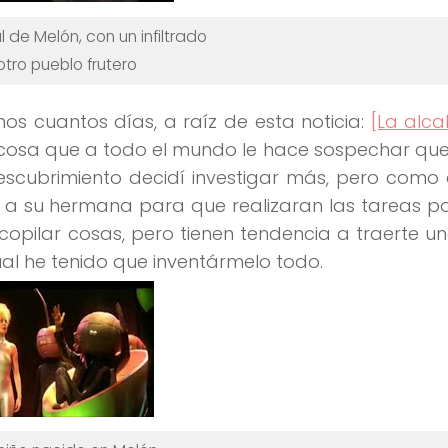
l de Melón, con un infiltrado
otro pueblo frutero
os cuantos días, a raíz de esta noticia:
[La alc
 cosa que a todo el mundo le hace sospechar qu
escubrimiento
decidí investigar más, pero como 
 a su hermana para que realizaran las tareas po
copilar cosas, pero tienen tendencia a traerte u
ual he tenido que
inventármelo todo
.