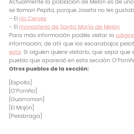
Actualmente la población de Melón es de un
se llaman Pepita, porque Josefa no les gusta
– El
río Cerves
– El
monasterio de Santa María de Melón
Para más información podéis visitar la
página
información, de ahí que los escarabajos pelo
esta
. Si alguien quiere visitarlo, que sepa qu
pueblo que apareció en esta sección: O’Porriñ
Otros pueblos de la sección:
[Espolla]
[O’Porriño]
[Guarroman]
[El Mojón]
[Pelabraga]