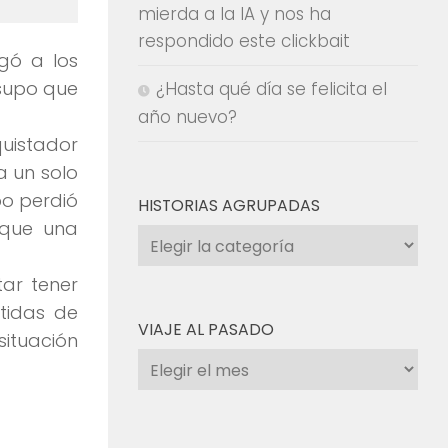
mierda a la IA y nos ha
respondido este clickbait
gó a los
 supo que
¿Hasta qué día se felicita el
año nuevo?
quistador
ía
un solo
po perdió
HISTORIAS AGRUPADAS
 que una
Historias
agrupadas
ar tener
tidas de
VIAJE AL PASADO
situación
Viaje
al
pasado