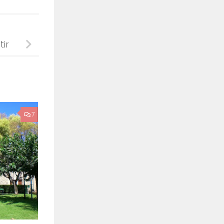
tir
7