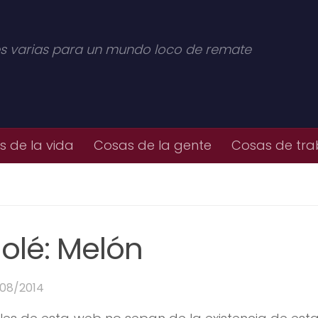
s varias para un mundo loco de remate
 de la vida
Cosas de la gente
Cosas de tra
olé: Melón
/08/2014