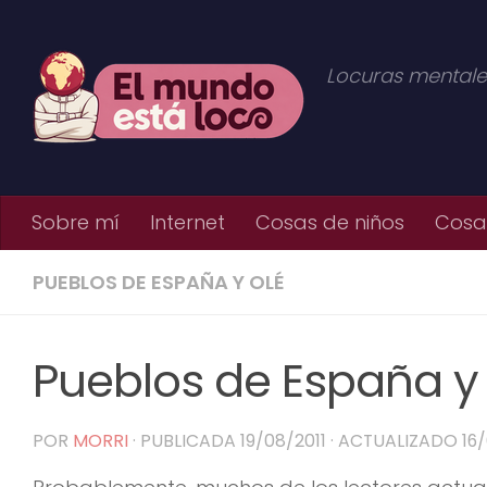
Saltar al contenido
Locuras mentale
Sobre mí
Internet
Cosas de niños
Cosas
PUEBLOS DE ESPAÑA Y OLÉ
Pueblos de España y 
POR
MORRI
· PUBLICADA
19/08/2011
· ACTUALIZADO
16