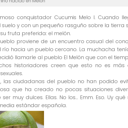
niño nacido en Melón
famoso conquistador
Cucumis Melo I
. Cuando lle
l suelo y con un pequeño rasguño sobre la tierra
 su fruta preferida:
el melón
.
pueblo proviene de un encuentro casual del con
 río hacia un pueblo cercano. La muchacha ten
dió llamarle al pueblo El Melón que con el tiem
uchos historiadores creen que esto no es más
sexuales.
, las ciudadanas del pueblo no han podido evit
Cosa que ha creado no pocas situaciones diver
er muy dulces. Ellas. No los… Emm. Eso. Uy qué 
media estándar española.