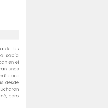
ta de las
al sabía
an en el
eran unos
ndía era
as desde
lucharon
nó, pero