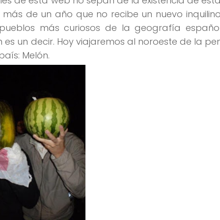
es de esta web no sepan de la existencia de esta
 más de un año que no recibe un nuevo inquilino
 pueblos más curiosos de la geografía españo
ón
es un decir
. Hoy viajaremos al noroeste de la pen
país:
Melón
.