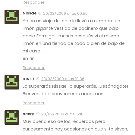
Responder
Nissae
20/03/2009 a las 00:56
Yo en un viaje del cole le llevé a mi madre un
limón gigante vestido de cocinero que bajo
ponia Formigal.. meses después vi el mismo
limón en una tienda de todo a cien de bajo de
mi casa..
en fin
Responder
morri
20/03/2009 a las 19:36
Lo superarás Nissae, lo superarás. ¡Desáhogate!
Bienvenida a souvenireros anónimos.
Responder
necro
23/09/2009 a las 15:18
Muy bueno eso de los recuerdos pero
curiosamente hay ocasiones en que si te sirven,