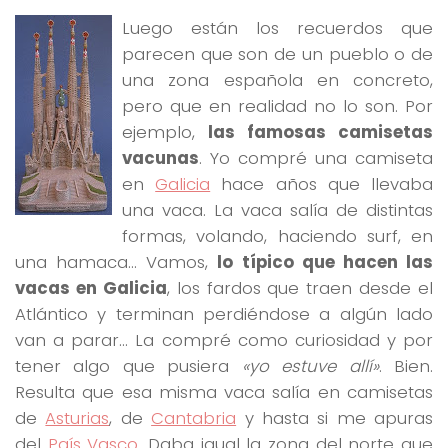
Luego están los recuerdos que
parecen que son de un pueblo o de
una zona española en concreto,
pero que en realidad no lo son. Por
ejemplo,
las famosas camisetas
vacunas
. Yo compré una camiseta
en
Galicia
hace años que llevaba
una vaca. La vaca salía de distintas
formas, volando, haciendo surf, en
una hamaca… Vamos,
lo típico que hacen las
vacas en Galicia
, los fardos que traen desde el
Atlántico y terminan perdiéndose a algún lado
van a parar… La compré como curiosidad y por
tener algo que pusiera
«yo estuve allí»
. Bien.
Resulta que esa misma vaca salía en camisetas
de
Asturias
, de
Cantabria
y hasta si me apuras
del
País Vasco
. Daba igual la zona del norte que