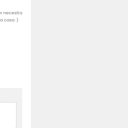
er necesita
a casa :)