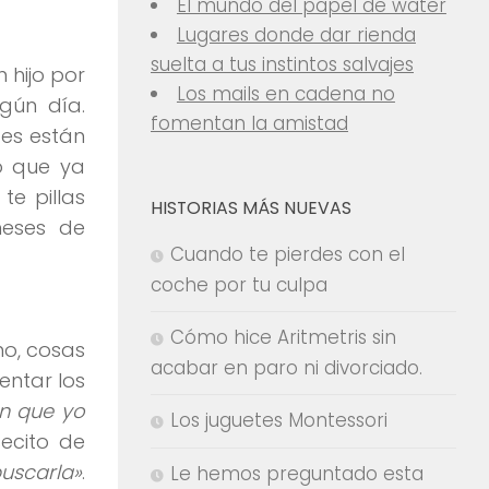
El mundo del papel de water
Lugares donde dar rienda
suelta a tus instintos salvajes
 hijo por
Los mails en cadena no
lgún día.
fomentan la amistad
tes están
ño que ya
te pillas
HISTORIAS MÁS NUEVAS
meses de
Cuando te pierdes con el
coche por tu culpa
Cómo hice Aritmetris sin
no, cosas
acabar en paro ni divorciado.
entar los
ón que yo
Los juguetes Montessori
ecito de
uscarla»
.
Le hemos preguntado esta