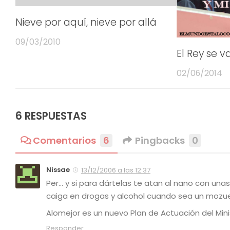
Nieve por aquí, nieve por allá
09/03/2010
El Rey se v
02/06/2014
6 RESPUESTAS
Comentarios
6
Pingbacks
0
Nissae
13/12/2006 a las 12:37
Per… y si para dártelas te atan al nano con u
caiga en drogas y alcohol cuando sea un mozu
Alomejor es un nuevo Plan de Actuación del Mini
Responder