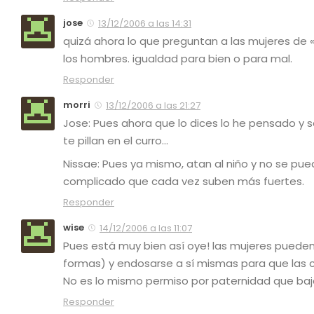
jose
13/12/2006 a las 14:31
quizá ahora lo que preguntan a las mujeres de 
los hombres. igualdad para bien o para mal.
Responder
morri
13/12/2006 a las 21:27
Jose: Pues ahora que lo dices lo he pensado y 
te pillan en el curro…
Nissae: Pues ya mismo, atan al niño y no se pue
complicado que cada vez suben más fuertes.
Responder
wise
14/12/2006 a las 11:07
Pues está muy bien así oye! las mujeres pueden
formas) y endosarse a sí mismas para que las c
No es lo mismo permiso por paternidad que baj
Responder