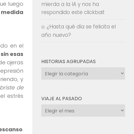
ue luego
mierda a la IA y nos ha
a medida
respondido este clickbait
¿Hasta qué día se felicita el
año nuevo?
do en el
a
sin esas
HISTORIAS AGRUPADAS
de ojeras
 depresión
Historias
riendo, y
agrupadas
abriste de
l estrés
VIAJE AL PASADO
Viaje
al
pasado
descanso
.