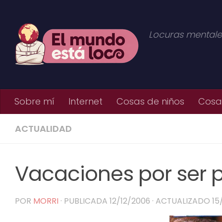
Saltar al contenido
Locuras mentale
Sobre mí
Internet
Cosas de niños
Cosas
ACTUALIDAD
Vacaciones por ser 
POR
MORRI
· PUBLICADA
12/12/2006
· ACTUALIZADO
15