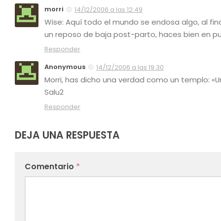
morri
14/12/2006 a las 12:49
Wise: Aquí todo el mundo se endosa algo, al final
un reposo de baja post-parto, haces bien en pu
Responder
Anonymous
14/12/2006 a las 19:30
Morri, has dicho una verdad como un templo: «
Salu2
Responder
DEJA UNA RESPUESTA
Comentario
*