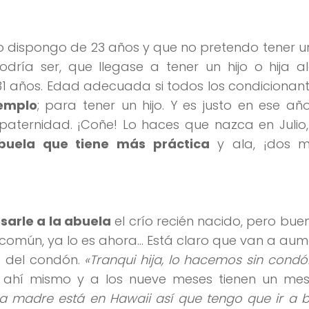
o dispongo de 23 años y que no pretendo tener un
odría ser, que llegase a tener un hijo o hija a
 31 años. Edad adecuada si todos los condicionan
jemplo
; para tener un hijo. Y es justo en ese a
ternidad. ¡Coñe! Lo haces que nazca en Julio, 
buela que tiene más práctica
y ala, ¡dos 
sarle a la abuela
el crío recién nacido, pero bue
 común, ya lo es ahora… Está claro que van a aum
o del condón.
«Tranqui hija, lo hacemos sin cond
n ahí mismo y a los nueve meses tienen un mes
la madre está en Hawaii así que tengo que ir a b