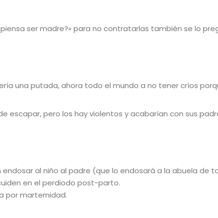
«piensa ser madre?» para no contratarlas también se lo pre
sería una putada, ahora todo el mundo a no tener críos porq
de escapar, pero los hay violentos y acabarían con sus padre
 endosar al niño al padre (que lo endosará a la abuela de 
uiden en el perdiodo post-parto.
a por marternidad.