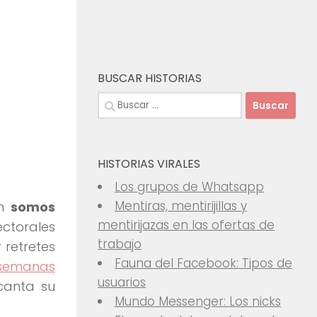
BUSCAR HISTORIAS
Buscar:
HISTORIAS VIRALES
Los grupos de Whatsapp
Mentiras, mentirijillas y
ún
somos
mentirijazas en las ofertas de
ectorales
trabajo
 retretes
Fauna del Facebook: Tipos de
 semanas
usuarios
ncanta su
Mundo Messenger: Los nicks