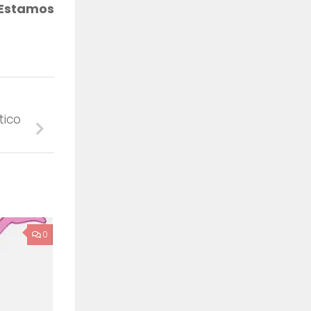
Estamos
tico
0