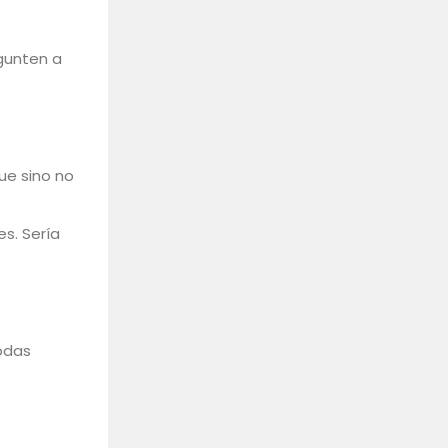
gunten a
ue sino no
s. Sería
todas