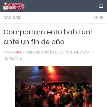
Saltar al contenido
NAVIDAD
16
Comportamiento habitual
ante un fin de año
POR
MORRI
· PUBLICADA
30/12/2006
· ACTUALIZADO
15/08/2014