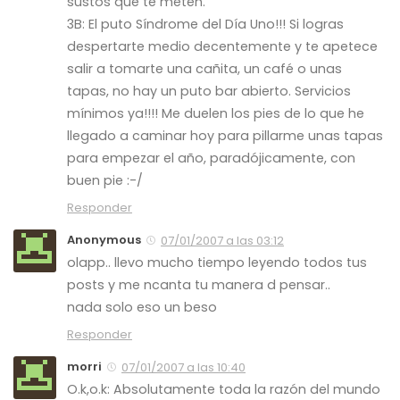
sustos que te meten.
3B: El puto Síndrome del Día Uno!!! Si logras
despertarte medio decentemente y te apetece
salir a tomarte una cañita, un café o unas
tapas, no hay un puto bar abierto. Servicios
mínimos ya!!!! Me duelen los pies de lo que he
llegado a caminar hoy para pillarme unas tapas
para empezar el año, paradójicamente, con
buen pie :-/
Responder
Anonymous
07/01/2007 a las 03:12
olapp.. llevo mucho tiempo leyendo todos tus
posts y me ncanta tu manera d pensar..
nada solo eso un beso
Responder
morri
07/01/2007 a las 10:40
O.k,o.k: Absolutamente toda la razón del mundo