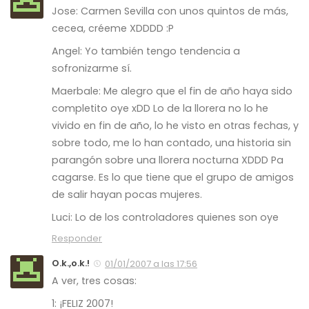
Jose: Carmen Sevilla con unos quintos de más,
cecea, créeme XDDDD :P
Angel: Yo también tengo tendencia a
sofronizarme sí.
Maerbale: Me alegro que el fin de año haya sido
completito oye xDD Lo de la llorera no lo he
vivido en fin de año, lo he visto en otras fechas, y
sobre todo, me lo han contado, una historia sin
parangón sobre una llorera nocturna XDDD Pa
cagarse. Es lo que tiene que el grupo de amigos
de salir hayan pocas mujeres.
Luci: Lo de los controladores quienes son oye
Responder
O.k.,o.k.!
01/01/2007 a las 17:56
A ver, tres cosas:
1: ¡FELIZ 2007!