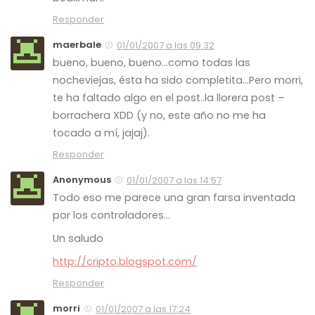
Responder
maerbale
01/01/2007 a las 09:32
bueno, bueno, bueno…como todas las
nocheviejas, ésta ha sido completita…Pero morri,
te ha faltado algo en el post..la llorera post –
borrachera XDD (y no, este año no me ha
tocado a mí, jajaj).
Responder
Anonymous
01/01/2007 a las 14:57
Todo eso me parece una gran farsa inventada
por los controladores…
Un saludo
http://cripto.blogspot.com/
Responder
morri
01/01/2007 a las 17:24