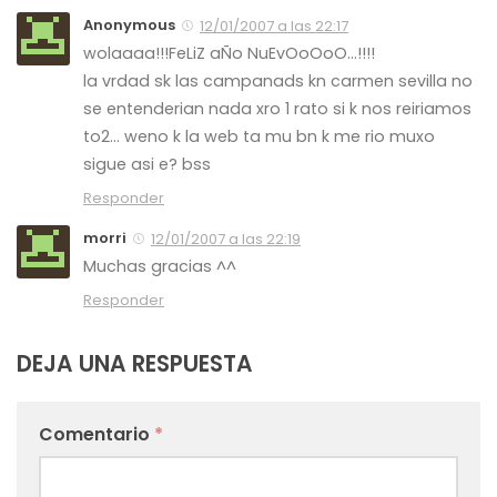
Anonymous
12/01/2007 a las 22:17
wolaaaa!!!FeLiZ aÑo NuEvOoOoO…!!!!
la vrdad sk las campanads kn carmen sevilla no
se entenderian nada xro 1 rato si k nos reiriamos
to2… weno k la web ta mu bn k me rio muxo
sigue asi e? bss
Responder
morri
12/01/2007 a las 22:19
Muchas gracias ^^
Responder
DEJA UNA RESPUESTA
Comentario
*