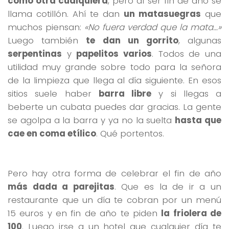
como otra cualquiera
, pero al ser fin de año se
llama cotillón. Ahí te dan
un matasuegras
que
muchos piensan:
«No fuera verdad que la mata…»
Luego también
te dan un gorrito
, algunas
serpentinas
y
papelitos varios
. Todos de una
utilidad muy grande sobre todo para la señora
de la limpieza que llega al día siguiente. En esos
sitios suele haber
barra libre
y si llegas a
beberte un cubata puedes dar gracias. La gente
se agolpa a la barra y ya no la suelta
hasta que
cae en coma etílico
. Qué portentos.
Pero hay otra forma de celebrar el fin de año
más dada a parejitas
. Que es la de ir a un
restaurante que un día te cobran por un menú
15 euros y en fin de año te piden
la friolera de
100
. Luego irse a un hotel que cualquier día te