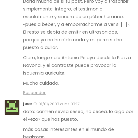
Daría mucho de sí tu post. Pero voy a trascribir
simplemente, íntegro, el testimonio
escalofriante y sincero de un púber humano:
«pues a beber, y a emborracharme a ver si […]».
El resto se debía de emitir en ultrasonidos,
porque yo no he oído nada y mi perro se ha
puesto a aullar.
Claro, luego sale Antonio Pelayo desde la Piazza
Navona, y el contraste puede provocar la
isquemia auricular.
Mucho cuidado.
Responder
jose
01/01/2007 a las 07:17
dato: carmen sevilla sesea, no cecea. lo digo por
el «ezo» que has puesto.
más cosas interesantes en el mundo de
beakman.