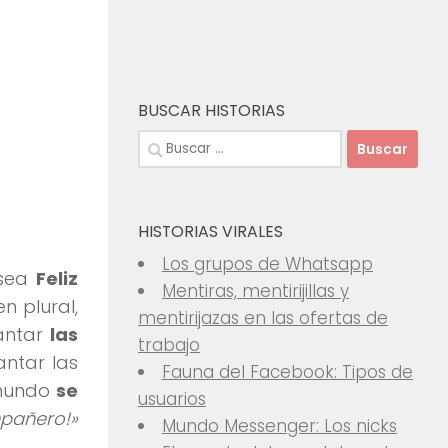
BUSCAR HISTORIAS
Buscar:
HISTORIAS VIRALES
Los grupos de Whatsapp
esea
Feliz
Mentiras, mentirijillas y
n plural,
mentirijazas en las ofertas de
uantar
las
trabajo
antar las
Fauna del Facebook: Tipos de
 mundo
se
usuarios
mpañero!»
Mundo Messenger: Los nicks