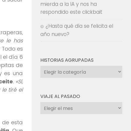
mierda a la IA y nos ha
respondido este clickbait
¿Hasta qué día se felicita el
raperas,
año nuevo?
te le has
»
Todo es
 el día 6
HISTORIAS AGRUPADAS
epitas de
Historias
 y es una
agrupadas
ceite
.
«Sí,
e tiré el
VIAJE AL PASADO
Viaje
al
pasado
de esta
ilia
. Que