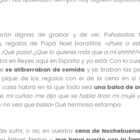
erán dignas de grabar y de ver. Puñaladas t
, regalos de Papá Noel baratitos.
«¡Pues a es
 ¡Qué pasa! ¿Que lo quieres más que a mí ehhhh?
ba en Reyes aquí en España y ya está. Con lo cual
te
se atiborraban de comida
y se tiraban las p
l pique de los regalos con el de la cena en sí
a casa habrá en la que todo sea
una balsa de a
, mi cuñao me dijo que se había tirao mi mujé y l
y no vea que balsa»
Qué hermosa estampa.
s sufrir, o no, en vuestra
cena de Nochebuena
a Felices fiestas y
que haya suerte con la fam