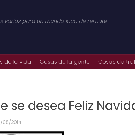
s varias para un mundo loco de remate
 de la vida
Cosas de la gente
Cosas de tra
ue se desea Feliz Navi
6/08/2014