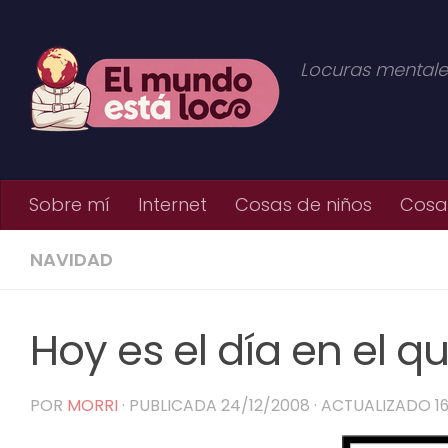
Saltar al contenido
Locuras mentale
Sobre mí
Internet
Cosas de niños
Cosas
NAVIDAD
Hoy es el día en el q
POR
MORRI
· PUBLICADA
24/12/2008
· ACTUALIZADO
1