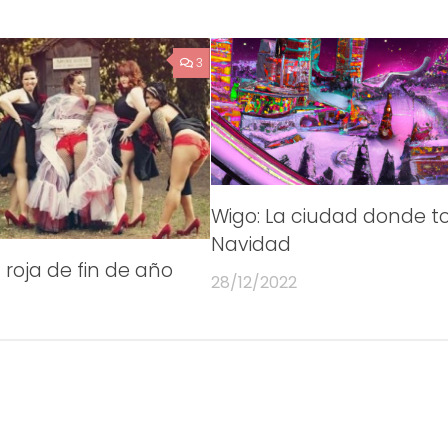
3
Wigo: La ciudad donde t
Navidad
 roja de fin de año
28/12/2022