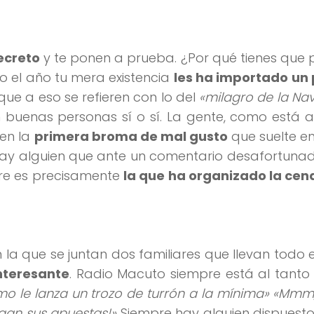
ecreto
y te ponen a prueba. ¿Por qué tienes que 
 el año tu mera existencia
les ha importado un 
que a eso se refieren con lo del
«milagro de la Na
n buenas personas sí o sí. La gente, como está 
 en la
primera broma de mal gusto
que suelte en
ay alguien que ante un comentario desafortunad
re es precisamente
la que ha organizado la cen
 la que se juntan dos familiares que llevan todo 
nteresante
. Radio Macuto siempre está al tanto
omo le lanza un trozo de turrón a la mínima» «Mmm
agan sus apuestas!»
Siempre hay alguien dispuest