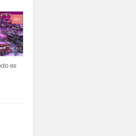
0
odo es