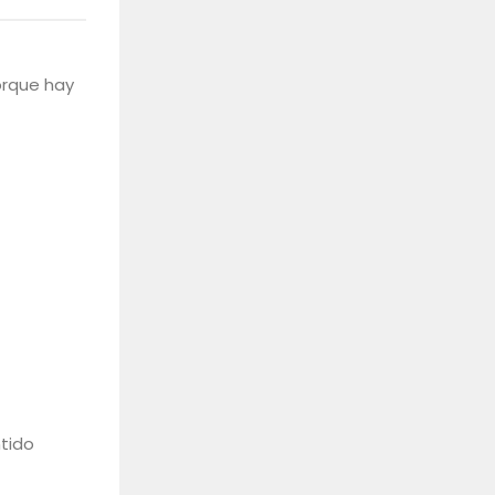
porque hay
ntido