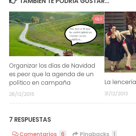
TAMBIÉN TE PODRÍA GUSTAR...
3
Organizar los días de Navidad
es peor que la agenda de un
La lencería
político en campaña
31/12/2013
28/12/2015
7 RESPUESTAS
Comentarios
6
Pingbacks
1