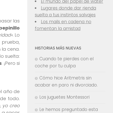
El mundo del papel de water
Lugares donde dar rienda
suelta a tus instintos salvajes
pasar las
Los mails en cadena no
pepinillo
fomentan la amistad
vidad»
. Lo
a prueba,
HISTORIAS MÁS NUEVAS
 la cena.
o suelta:
Cuando te pierdes con el
a
. ¡Pero si
coche por tu culpa
Cómo hice Aritmetris sin
acabar en paro ni divorciado.
el año de
Los juguetes Montessori
 de todo.
, yo creo
Le hemos preguntado esta
o a sacar