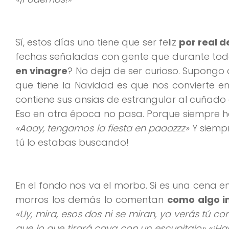
Sí, estos días uno tiene que ser feliz
por real d
fechas señaladas con gente que durante todo
en vinagre
? No deja de ser curioso. Supongo 
que tiene la Navidad es que nos convierte e
contiene sus ansias de estrangular al cuñado
Eso en otra época no pasa. Porque siempre h
«Aaay, tengamos la fiesta en paaazzz»
Y siemp
tú lo estabas buscando!
En el fondo nos va el morbo. Si es una cena en
morros los demás lo comentan
como algo i
«Uy, mira, esos dos ni se miran, ya verás tú c
que lo que tirará cava con un escupitajo» «¡H