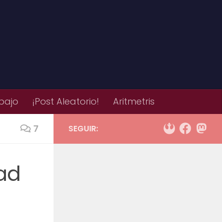
bajo
¡Post Aleatorio!
Aritmetris
7
SEGUIR:
dad