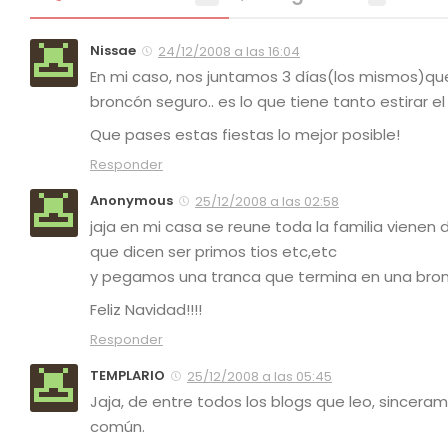
Nissae
24/12/2008 a las 16:04
En mi caso, nos juntamos 3 días(los mismos)que s
broncón seguro.. es lo que tiene tanto estirar el
Que pases estas fiestas lo mejor posible!
Responder
Anonymous
25/12/2008 a las 02:58
jaja en mi casa se reune toda la familia vienen
que dicen ser primos tios etc,etc
y pegamos una tranca que termina en una bronca
Feliz Navidad!!!!
Responder
TEMPLARIO
25/12/2008 a las 05:45
Jaja, de entre todos los blogs que leo, sincerame
común.