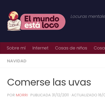
Saltar al contenido
Locuras mentale
Sobre mí
Internet
Cosas de niños
Cosas
NAVIDAD
Comerse las uvas
POR
MORRI
· PUBLICADA
31/12/2011
· ACTUALIZADO
16/