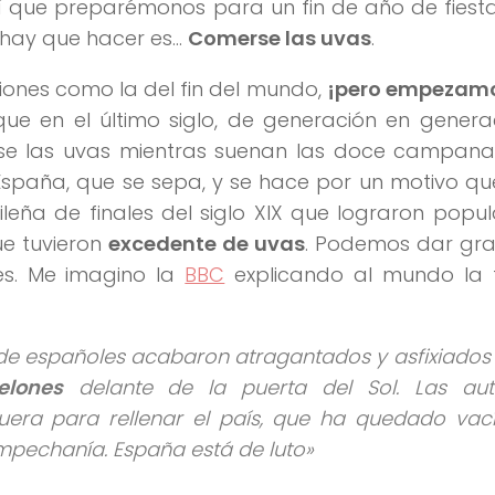
í que preparémonos para un fin de año de fiest
e hay que hacer es…
Comerse las uvas
.
iones como la del fin del mundo,
¡pero empezamo
que en el último siglo, de generación en genera
rse las uvas mientras suenan las doce campan
 España, que se sepa, y se hace por un motivo 
eña de finales del siglo XIX que lograron popul
ue tuvieron
excedente de uvas
. Podemos dar gra
es. Me imagino la
BBC
explicando al mundo la 
les de españoles acabaron atragantados y asfixiados
lones
delante de la puerta del Sol. Las aut
fuera para rellenar el país, que ha quedado vací
mpechanía. España está de luto»