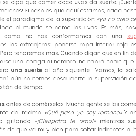
 se diga que comer doce uvas da suerte. ¡Suert
melones! El caso es que aquí estamos, cada cas
e el paradigma de la superstición:
«yo no creo pe
 todo el mundo se come las uvas. Es más, noso
es, como no nos conformamos con una
sup
 las extranjeras: ponerse ropa interior roja e
 Pero tendremos más. Cuando digan que en fin d
nerse una boñiga al hombro, no habrá nadie que
pero
una suerte
al año siguiente… Vamos, la sal
á ahí: aún no hemos descubierto la superstición 
estión de tiempo.
as
antes de comérselas. Mucha gente se las come 
ente del racimo.
«Qué pasa, yo soy romano»
Y ah
ba gritando
«¡Cleopatra te amo!»
mientras su
 de que va muy bien para soltar indirectas a l