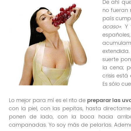
De ahí que
no fueran 
país cumpl
acaso»
. Y
español
acumulamos
extendida.
suerte po
la cena; 
crisis est
Es sólo cu
Lo mejor para mí es el rito de
preparar las uv
con la piel, con las pepitas, hasta directam
ponen de lado, con la boca hacia arri
campanadas. Yo soy más de pelarlas. Además