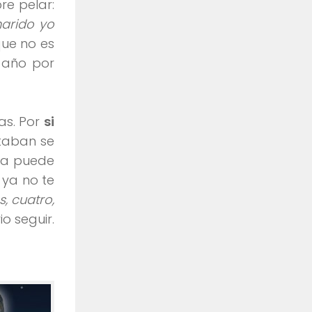
re pelar:
marido yo
que no es
n año por
as. Por
si
taban se
ma puede
 ya no te
s, cuatro,
o seguir.