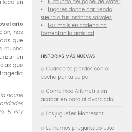
El mundo del papel de water
a loca en
Lugares donde dar rienda
suelta a tus instintos salvajes
s el año
Los mails en cadena no
ción, nos
fomentan la amistad
adas que
que mucha
HISTORIAS MÁS NUEVAS
arizar en
cias que
Cuando te pierdes con el
tragedia
coche por tu culpa
Cómo hice Aritmetris sin
 la noche
acabar en paro ni divorciado.
oridades
o. El Rey
Los juguetes Montessori
Le hemos preguntado esta