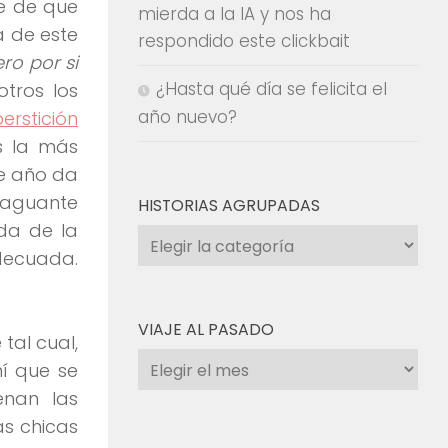
e de que
mierda a la IA y nos ha
a de este
respondido este clickbait
ro por si
¿Hasta qué día se felicita el
tros los
año nuevo?
erstición
s la más
e año da
 aguante
HISTORIAS AGRUPADAS
ida de la
Historias
adecuada.
agrupadas
VIAJE AL PASADO
tal cual,
Viaje
í que se
al
enan las
pasado
as chicas