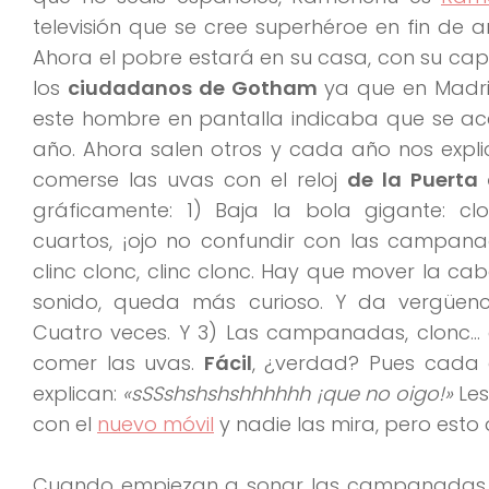
televisión que se cree superhéroe en fin de 
Ahora el pobre estará en su casa, con su ca
los
ciudadanos de Gotham
ya que en Madrid
este hombre en pantalla indicaba que se a
año. Ahora salen otros y cada año nos expli
comerse las uvas con el reloj
de la Puerta 
gráficamente: 1) Baja la bola gigante: clo
cuartos, ¡ojo no confundir con las campan
clinc clonc, clinc clonc. Hay que mover la ca
sonido, queda más curioso. Y da vergüenc
Cuatro veces. Y 3) Las campanadas, clonc…
comer las uvas.
Fácil
, ¿verdad? Pues cada 
explican:
«sSSshshshshhhhhh ¡que no oigo!»
Les
con el
nuevo móvil
y nadie las mira, pero esto 
Cuando empiezan a sonar las campanadas el