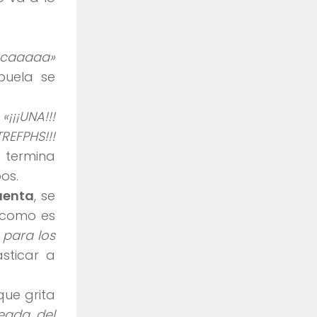
ocaaaaa»
buela se
.
«¡¡¡UNA!!!
¡TREFPHS!!!
 termina
os.
uenta
, se
s como es
 para los
sticar a
que grita
eada del