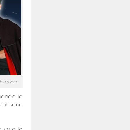
las uvas
uando lo
 por saco
 va a lo