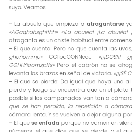
suyo. Veamos:
– La abuela que empieza a
atragantarse
ya
«AGaghahsghffhh» «¡La abuela! ¡La abuela!
atraganta es un chiste habitual entre comens
– El que cuenta: Pero no que cuenta las uvas
ghoñommp»
CCllooOONNccc
«¡¡¡DOS!!! 
GGHHñoomspffs»
Pero el cabrón no se ahog
levanta los brazos en señal de victoria.
«¡¡¡SÉ 
– El que se pierde: Da igual que haya uno a
pierde y luego se encuentra que en el plato 
posible si las campanadas van tan a cámara l
que se han perdido, la repetición a cámar
cámara lenta. Y se vuelven a dejar alguna po
– El que
se enfada
porque no comen en silenci
números, el que dice que se pierde, y el qu