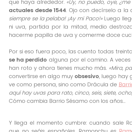
que haya alrededor.
«Uy, no puedo, oye, ¿me l
actuales desde 1544
. Ojo con decírselo a l
siempre se la pelaba! ¡Ay mi Paco!»
Luego lleg
ni uva, partida por la mitad, medio destroza
hacerme papilla de uva y comerme doce cuc
Por si eso fuera poco, las cuento todas trei
se ha perdido
alguna por el camino. A veces
han roto y ahora tienes mucho más.
«Mira, p
convertirse en algo muy
obsesivo
, luego hay 
ve como persona, sino como Drácula de
Barr
aquí hay uvas para rato, cinco, seis, siete, ocho
Cómo cambia Barrio Sésamo con los años…
Y llega el momento cumbre: cuando sale Ra
que no seáis españoles, Ramonchu es
Ram