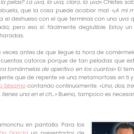
a pelas? La uva, la uva, claro, la uva»
Chistes sob
a abuela, que la cosa puede acabar mal:
«¡A mi 
a el deshueso con el que terminas con una uva 
da; pero eso sí: fácilmente deglutible. Estoy u
haradas.
nta veces antes de que llegue la hora de comérmel
 cuentas catorce porque de tan peladas que es
ara tomármelas de aperitivo en los cuartos»
El te
gente que de repente ve una metamorfosis en ti y
io Sésamo
contando continuamente.
«Uno, dos, tre
, tienes una en el ch…»
Bueno, tampoco es necesari
monchu en pantalla. Para los
ón García
un presentador de