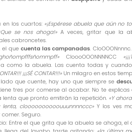
 en los cuartos:
«¡Espérese abuela que aún no t
 ¡Que se nos ahoga!»
A veces, gritar que la a
ales cabroncetes.
, el que
cuenta las campanadas
. CloOOONnnnc
gghoñompfffsñommpff»
CloooOOONNNNCC
«¡¡
a como la abuela. Las cuenta todas y cuando
CONTAR!!! ¡¡¡SÉ CONTAR!!!»
Un milagro en estos tiemp
l lado que cuente, hay uno que siempre se
desc
tiene tres por comerse al acabar. No te explica
enta que pronto emitirán la repetición.
«Y ahora
a lenta, cloooooooooouuunnnnccc»
Y los ves ma
r comer. Seguro.
o: Entre el que grita que la abuela se ahoga, el 
e llega del lavabo tarde gritando:
«la última m