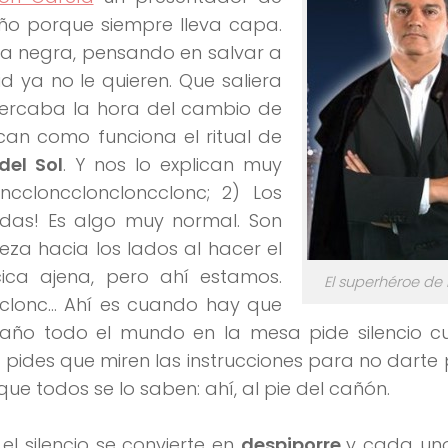
año porque siempre lleva capa.
pa negra, pensando en salvar a
 ya no le quieren. Que saliera
cercaba la hora del cambio de
can como funciona el ritual de
del Sol
. Y nos lo explican muy
ncclonccloncloncclonc; 2) Los
adas! Es algo muy normal. Son
beza hacia los lados al hacer el
ica ajena, pero ahí estamos.
El superhéroe de 
 clonc… Ahí es cuando hay que
año todo el mundo en la mesa pide silencio c
 pides que miren las instrucciones para no darte
que todos se lo saben: ahí, al pie del cañón.
 silencio se convierte en
despiporre
y cada uno