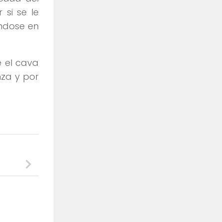
si se le
ándose en
e el cava
za y por