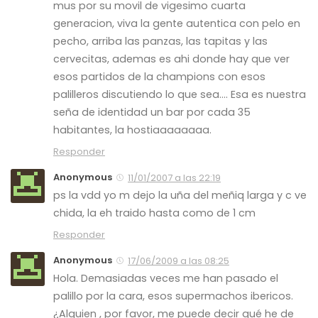
mus por su movil de vigesimo cuarta
generacion, viva la gente autentica con pelo en
pecho, arriba las panzas, las tapitas y las
cervecitas, ademas es ahi donde hay que ver
esos partidos de la champions con esos
palilleros discutiendo lo que sea…. Esa es nuestra
seña de identidad un bar por cada 35
habitantes, la hostiaaaaaaaa.
Responder
Anonymous
11/01/2007 a las 22:19
ps la vdd yo m dejo la uña del meñiq larga y c ve
chida, la eh traido hasta como de 1 cm
Responder
Anonymous
17/06/2009 a las 08:25
Hola. Demasiadas veces me han pasado el
palillo por la cara, esos supermachos ibericos.
¿Alguien , por favor, me puede decir qué he de