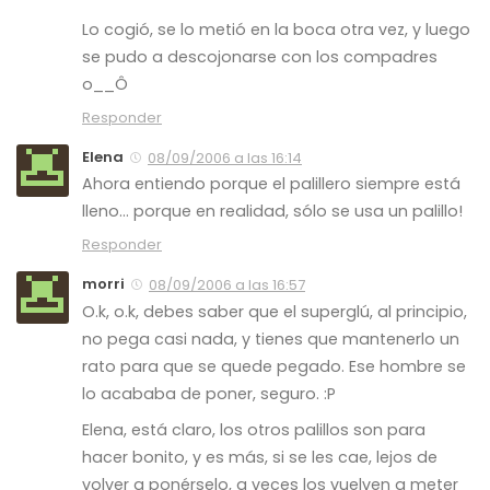
Lo cogió, se lo metió en la boca otra vez, y luego
se pudo a descojonarse con los compadres
o__Ô
Responder
Elena
08/09/2006 a las 16:14
Ahora entiendo porque el palillero siempre está
lleno… porque en realidad, sólo se usa un palillo!
Responder
morri
08/09/2006 a las 16:57
O.k, o.k, debes saber que el superglú, al principio,
no pega casi nada, y tienes que mantenerlo un
rato para que se quede pegado. Ese hombre se
lo acababa de poner, seguro. :P
Elena, está claro, los otros palillos son para
hacer bonito, y es más, si se les cae, lejos de
volver a ponérselo, a veces los vuelven a meter