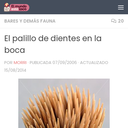
Saltar al contenido
BARES Y DEMÁS FAUNA
20
El palillo de dientes en la
boca
POR
MORRI
· PUBLICADA
07/09/2006
· ACTUALIZADO
15/08/2014