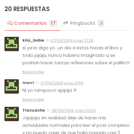
20 RESPUESTAS
Comentarios
17
Pingbacks
3
kila_babe
07/09/2006 a las 21:28
si ya lo digo yo…un dia d estos haces el libro y
todo jajaja, nunca hubiera imaginado q se
podrian hacer tantas reflexiones sobre el palillo!!!
Responder
morri
07/09/2006 a las 21:55
Ni yo tampoco! ajajaja :P
Responder
Tlacuache
08/09/2006 a las 03:53
Jajajaja, en realidad deje de hacer mis
actividades normales para leer el post completo
y no puedo creer de que halla pasado casi 3