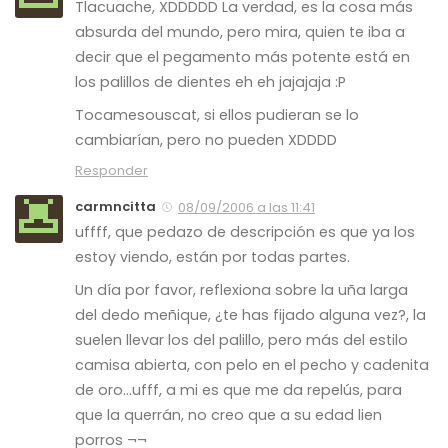
Tlacuache, XDDDDD La verdad, es la cosa más
absurda del mundo, pero mira, quien te iba a
decir que el pegamento más potente está en
los palillos de dientes eh eh jajajaja :P
Tocamesouscat, si ellos pudieran se lo
cambiarían, pero no pueden XDDDD
Responder
carmncitta
08/09/2006 a las 11:41
uffff, que pedazo de descripción es que ya los
estoy viendo, están por todas partes.
Un día por favor, reflexiona sobre la uña larga
del dedo meñique, ¿te has fijado alguna vez?, la
suelen llevar los del palillo, pero más del estilo
camisa abierta, con pelo en el pecho y cadenita
de oro…ufff, a mi es que me da repelús, para
que la querrán, no creo que a su edad lien
porros ¬¬