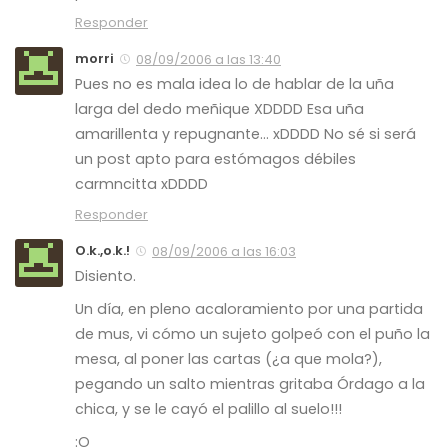
Responder
morri
08/09/2006 a las 13:40
Pues no es mala idea lo de hablar de la uña
larga del dedo meñique XDDDD Esa uña
amarillenta y repugnante… xDDDD No sé si será
un post apto para estómagos débiles
carmncitta xDDDD
Responder
O.k.,o.k.!
08/09/2006 a las 16:03
Disiento.
Un día, en pleno acaloramiento por una partida
de mus, vi cómo un sujeto golpeó con el puño la
mesa, al poner las cartas (¿a que mola?),
pegando un salto mientras gritaba
Órdago a la
chica
, y se le cayó el palillo al suelo!!!
:O