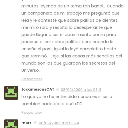
minutos leyendo de un tema tan banal… Cuando
un compañero de mi trabajo me preguntó que
leía y le contesté que sobre palillos de dientes,
me miró raro y resaltó lo desesperante que
puede llegar a ser el aburrimiento como para
ponerse a leer sobre palillos, pero cuando le
enseñe el post, igual lo leyó completito hasta
que terminó… Jeje, si las cosas más sencillas del
mundo son las que guardan los secretos del
Universo…
Responder
tocamesousCAT
08/09/2006 a las 08:11
Lo que yo no he entendido nunca es si se lo
cambian cada día o qué xDD
Responder
morri
08/09/2006 a las 11:24