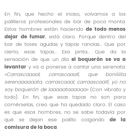
En fin, que hecho el inciso, volvamos a los
palilleros profesionales de bar de poca monta.
Estos hombres están haciendo
de todo menos
dejar de fumar
, está claro. Porque dentro del
bar de toses agudas y tapas rancias… Que por
cierto, esas tapas… Esa pinta… Que da la
sensación de que un día
el boquerón se va a
levantar
y va a ponerse a cantar una serenata:
«Carrascaaaal, carrascaaall, que boniiiiita
serenaaaaaata, carrascaaal, carraascaalll, yo no
soy boquerón de laaaaataaaaaa»
(Con vibrato y
todo). En fin, que esas tapas no son para
comérselas, creo que ha quedado claro. El caso
es que esos hombres, no se sabe todavía por
qué se dejan ese palillo colgando
de la
comisura de la boca
.