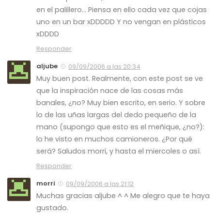
en el palillero… Piensa en ello cada vez que cojas
uno en un bar xDDDDD Y no vengan en plásticos
xDDDD
Responder
aljube
09/09/2006 a las 20:34
Muy buen post. Realmente, con este post se ve
que la inspiración nace de las cosas más
banales, ¿no? Muy bien escrito, en serio. Y sobre
lo de las uñas largas del dedo pequeño de la
mano (supongo que esto es el meñique, ¿no?):
lo he visto en muchos camioneros. ¿Por qué
será? Saludos morri, y hasta el miercoles o así.
Responder
morri
09/09/2006 a las 21:12
Muchas gracias aljube ^ ^ Me alegro que te haya
gustado.