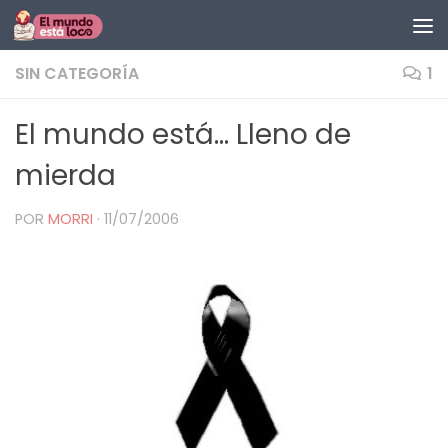
Saltar al contenido
SIN CATEGORÍA
1
El mundo está… Lleno de
mierda
POR
MORRI
·
11/07/2006