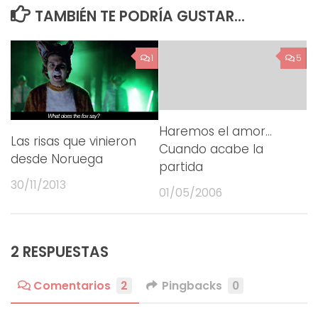
TAMBIÉN TE PODRÍA GUSTAR...
1
5
Haremos el amor…
Las risas que vinieron
Cuando acabe la
desde Noruega
partida
30/11/2013
01/05/2006
2 RESPUESTAS
Comentarios
2
Pingbacks
0