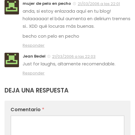
mujer de pelo en pecho
21/03/2006 a las 22:01
anda, si estoy enlazada aquí en tu blog!
holaaaaaa! el bául aumenta en delirium tremens
si.. XDD qué locuras más buenas.
becho con pelo en pecho
Responder
Jean Bedel
21/03/2006 a las 22:03
Just for laughs, altamente recomendable.
Responder
DEJA UNA RESPUESTA
Comentario
*