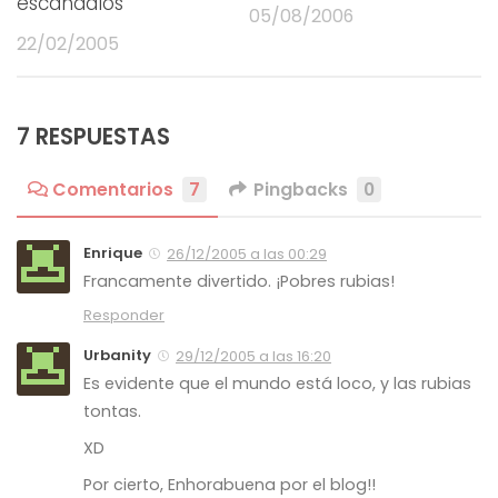
escándalos
05/08/2006
22/02/2005
7 RESPUESTAS
Comentarios
7
Pingbacks
0
Enrique
26/12/2005 a las 00:29
Francamente divertido. ¡Pobres rubias!
Responder
Urbanity
29/12/2005 a las 16:20
Es evidente que el mundo está loco, y las rubias
tontas.
XD
Por cierto, Enhorabuena por el blog!!