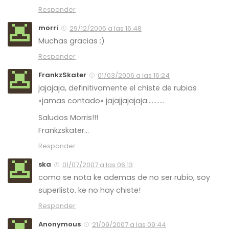
Responder
morri
29/12/2005 a las 16:48
Muchas gracias :)
Responder
FrankzSkater
01/03/2006 a las 16:24
jajajaja, definitivamente el chiste de rubias
«jamas contado» jajajjajajaja………..
Saludos Morris!!!
Frankzskater…
Responder
ska
01/07/2007 a las 06:13
como se nota ke ademas de no ser rubio, soy
superlisto. ke no hay chiste!
Responder
Anonymous
21/09/2007 a las 09:44