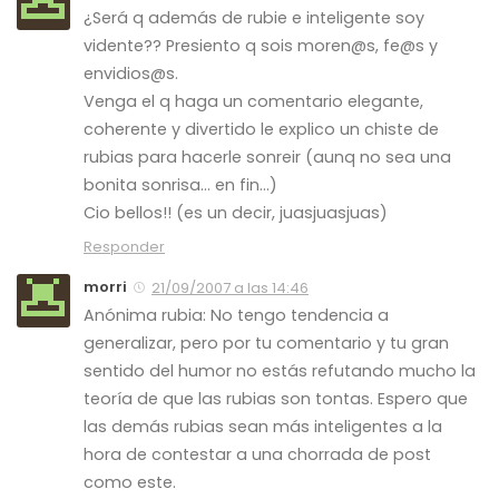
¿Será q además de rubie e inteligente soy
vidente?? Presiento q sois moren@s, fe@s y
envidios@s.
Venga el q haga un comentario elegante,
coherente y divertido le explico un chiste de
rubias para hacerle sonreir (aunq no sea una
bonita sonrisa… en fin…)
Cio bellos!! (es un decir, juasjuasjuas)
Responder
morri
21/09/2007 a las 14:46
Anónima rubia: No tengo tendencia a
generalizar, pero por tu comentario y tu gran
sentido del humor no estás refutando mucho la
teoría de que las rubias son tontas. Espero que
las demás rubias sean más inteligentes a la
hora de contestar a una chorrada de post
como este.