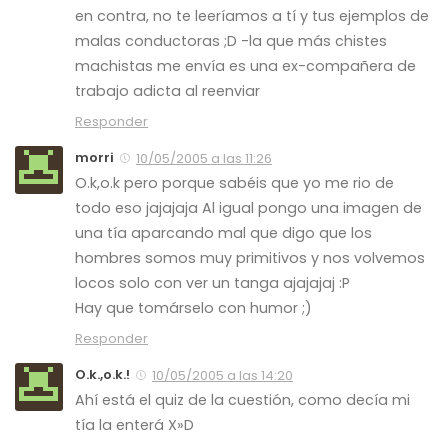
en contra, no te leeríamos a tí y tus ejemplos de
malas conductoras ;D -la que más chistes
machistas me envía es una ex-compañera de
trabajo adicta al
reenviar
Responder
morri
10/05/2005 a las 11:26
O.k,o.k pero porque sabéis que yo me rio de
todo eso jajajaja Al igual pongo una imagen de
una tía aparcando mal que digo que los
hombres somos muy primitivos y nos volvemos
locos solo con ver un tanga ajajajaj :P
Hay que tomárselo con humor ;)
Responder
O.k.,o.k.!
10/05/2005 a las 14:20
Ahí está el
quiz
de la cuestión, como decía mi
tía la enterá X»D