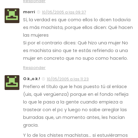
Responder
morri
10/05/2005 a las 09:37
Sí, la verdad es que como ellos lo dicen todavía
es más machista, porque ellos dicen:
Qué hacen
las mujeres
Si por el contrario dices:
Qué hizo una mujer
No
es machista sino que te estás refiriendo a una
mujer en concreto que no supo como hacerlo.
Responder
O.k.,o.k.!
10/05/2005 a las 11:23
Prefiero el título que le has puesto tú al enlace
(
uis, qué vergüenza
) porque en el fondo refleja
lo que le pasa a la gente cuando empieza a
trastear con el pc y luego no sabe arreglar las
burradas que, un momento antes, les hacían
gracia.
Y lo de los chistes machistas… si estuviéramos