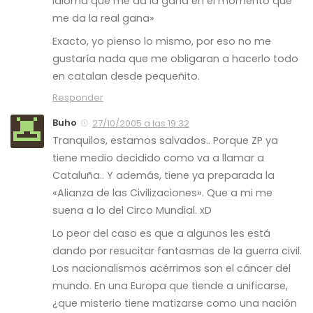
idioma que me da la gana en el momento que
me da la real gana»
Exacto, yo pienso lo mismo, por eso no me
gustaría nada que me obligaran a hacerlo todo
en catalan desde pequeñito.
Responder
Buho
27/10/2005 a las 19:32
Tranquilos, estamos salvados.. Porque ZP ya
tiene medio decidido como va a llamar a
Cataluña.. Y además, tiene ya preparada la
«Alianza de las Civilizaciones». Que a mi me
suena a lo del Circo Mundial. xD
Lo peor del caso es que a algunos les está
dando por resucitar fantasmas de la guerra civil.
Los nacionalismos acérrimos son el cáncer del
mundo. En una Europa que tiende a unificarse,
¿que misterio tiene matizarse como una nación