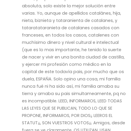
absoluta, solo existe la mejor solución entre
varias. Yo, aunque de apellidos catalánes, hija,
nieta, biznieta y tataranienta de catalanes, y
tataratataranieta de catalanes casados con
franceses, en todos los casos, catalenes con
muchísimo dinero y nivel cultural e intelectual
(que es lo mas importante, he tenido la suerte
de nacer y vivir en una bonita ciudad de castilla,
y ejercer mi profesión como médico en la
capital de este todavía pais, por mucho que os
duela, ESPAÑA. Solo opino una cosa, mi familia
nunca fué ni ha sido así, mi familia amaba su
tierra y amaba su pais simultameamente, pq no
es incompatible. LEED, INFORMAROS, LEED TODAS
LAS LEYES QUE SE PUBLICAN, TODO LO QUE SE
PROPONE, INFORMAROS, POR DIOS¡, LEEROS EL
STATUT¡¡, SON VUESTROS VOTOS¡¡. Amigos, desde
fuera se ve claramente, OS UTILIZAN, USAN