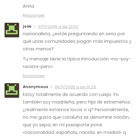
Anna
Responder
jose
01/11/2005 a las 21:03
nacionalista, ¿estás preguntando en serio por
qué unas comunidades pagan más impuestos y
otras menos?
Tu mensaje tiene la típica introducción «no-soy-
racista-pero».
Responder
Anonymous
06/11/2005 a las 01:23
Estoy totalmente de acuerdo con Luisja. Yo
también soy madrileña, pero hija de extremeños.
¿realmente estamos locos o q? Personalmente,
no me gusta que cataluña se denomine nación…
que yo sepa, en mi pasaporte pone
«nacionalidad: española, nacida: en madrid» q