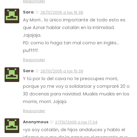
Responder
Sara
26/10/2005 a las 15:38
Ay Morri… lo único importante de todo esto es
que Aznar hablar catalán en la intimidad.
Jajajaja.
PD: como lo haga tan mal como en inglés…
pufffff.
Responder
Sara
26/10/2005 a las 15:39
Y tú por lo del cava no te preocupes morri,
porque yo me voy a solidarizar y compraré 20 o
30 docenas para navidad. Muakis muakis en los
morris, morri. Jajaja.
Responder
Anonymous
27/10/2005 a las 17:34
«yo soy catalán, de hijos andaluces y hablo el