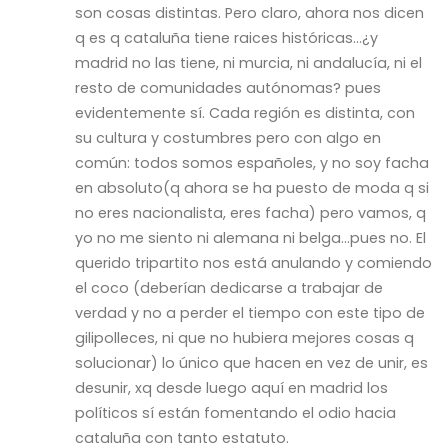
son cosas distintas. Pero claro, ahora nos dicen
q es q cataluña tiene raices históricas…¿y
madrid no las tiene, ni murcia, ni andalucía, ni el
resto de comunidades autónomas? pues
evidentemente sí. Cada región es distinta, con
su cultura y costumbres pero con algo en
común: todos somos españoles, y no soy facha
en absoluto(q ahora se ha puesto de moda q si
no eres nacionalista, eres facha) pero vamos, q
yo no me siento ni alemana ni belga…pues no. El
querido tripartito nos está anulando y comiendo
el coco (deberían dedicarse a trabajar de
verdad y no a perder el tiempo con este tipo de
gilipolleces, ni que no hubiera mejores cosas q
solucionar) lo único que hacen en vez de unir, es
desunir, xq desde luego aquí en madrid los
políticos sí están fomentando el odio hacia
cataluña con tanto estatuto.