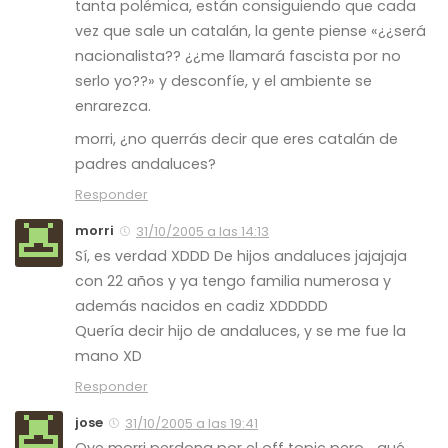
tanta polémica, están consiguiendo que cada
vez que sale un catalán, la gente piense «¿¿será
nacionalista?? ¿¿me llamará fascista por no
serlo yo??» y desconfíe, y el ambiente se
enrarezca.
morri, ¿no querrás decir que eres catalán de
padres
andaluces?
Responder
morri
31/10/2005 a las 14:13
Sí, es verdad XDDD De hijos andaluces jajajaja
con 22 años y ya tengo familia numerosa y
además nacidos en cadiz XDDDDD
Quería decir hijo de andaluces, y se me fue la
mano XD
Responder
jose
31/10/2005 a las 19:41
Oye morri perdona por el off topic pero… qué