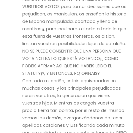
VUESTROS VOTOS para tomar decisiones que os
perjudican, os manipulan, os enseñan la historia
de España manipulada, coartada y llena de
mentiras¡¡, para inculcaros el odio a todo lo que
esta fuera de vuestras fronteras, os aislan,
limitan vuestras posibilidades lejos de cataluña.
NO SE PUEDE CONSENTIR QUE UNA PERSONA QUE
VOTA NO LEA LO QUE ESTÁ VOTANDO¡¡, COMO
PODEIS AFIRMAR ASI QUE NO HABEIS LEIDO EL
STATUT?¡?, Y ENTONCES, PQ OPINAIS?.
Con todo mi cariño, estais equivocados en
muchas cosas, y los principales perjudicados
sereis vosotros, la generacion que viene,
vuestros hijos. Mientras os cargais vuestra
propia tierra tan bonita, por el resto del mundo
vamos los demás, avergonzándonos de tener
apellidos catalanes y justificando cada minuto
que en realidad sois una gente estupenda, PERO