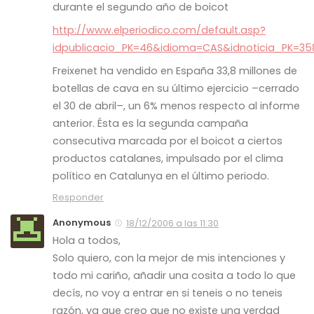
durante el segundo año de boicot
http://www.elperiodico.com/default.asp?
idpublicacio_PK=46&idioma=CAS&idnoticia_PK=35
Freixenet ha vendido en España 33,8 millones de
botellas de cava en su último ejercicio –cerrado
el 30 de abril–, un 6% menos respecto al informe
anterior. Ésta es la segunda campaña
consecutiva marcada por el boicot a ciertos
productos catalanes, impulsado por el clima
político en Catalunya en el último periodo.
Responder
Anonymous
18/12/2006 a las 11:30
Hola a todos,
Solo quiero, con la mejor de mis intenciones y
todo mi cariño, añadir una cosita a todo lo que
decís, no voy a entrar en si teneis o no teneis
razón, ya que creo que no existe una verdad