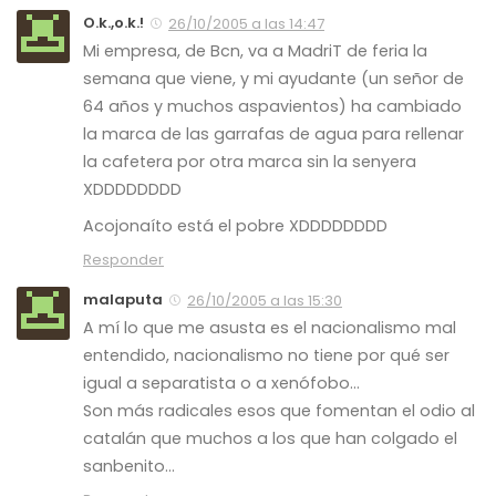
O.k.,o.k.!
26/10/2005 a las 14:47
Mi empresa, de Bcn, va a MadriT de feria la
semana que viene, y
mi ayudante
(un señor de
64 años y muchos aspavientos) ha cambiado
la marca de las garrafas de agua para rellenar
la cafetera por otra marca sin la senyera
XDDDDDDDD
Acojonaíto está el pobre XDDDDDDDD
Responder
malaputa
26/10/2005 a las 15:30
A mí lo que me asusta es el nacionalismo mal
entendido, nacionalismo no tiene por qué ser
igual a separatista o a xenófobo…
Son más radicales esos que fomentan el odio al
catalán que muchos a los que han colgado el
sanbenito…