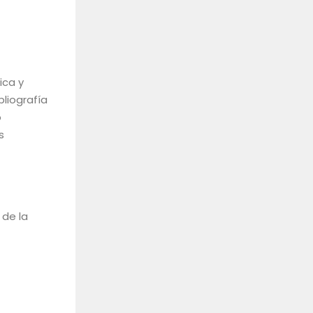
ica y
liografía
o
s
 de la