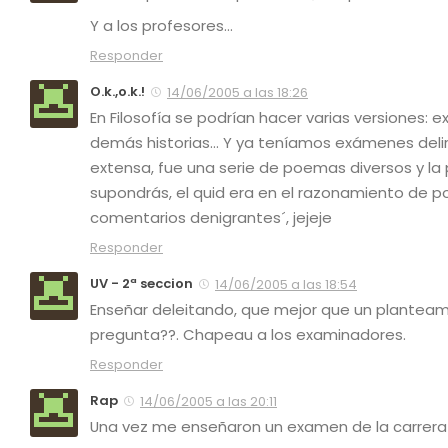
Y a los profesores…
Responder
O.k.,o.k.!
14/06/2005 a las 18:26
En Filosofía se podrían hacer varias versiones: e
demás historias… Y ya teníamos exámenes deliran
extensa, fue una serie de poemas diversos y la
supondrás, el
quid
era en el razonamiento de po
comentarios denigrantes´, jejeje
Responder
UV - 2ª seccion
14/06/2005 a las 18:54
Enseñar deleitando, que mejor que un planteami
pregunta??. Chapeau a los examinadores.
Responder
Rap
14/06/2005 a las 20:11
Una vez me enseñaron un examen de la carrera