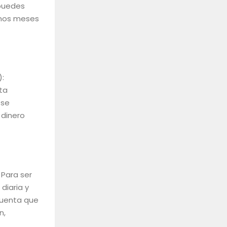
 puedes
unos meses
):
nta
 se
 dinero
 Para ser
diaria y
cuenta que
n,