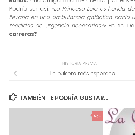
Bonus:
Una amiga mía me cuenta por el Mess
Podría ser así:
«La Princesa Leia es herida d
llevarla en una ambulancia galáctica hacia u
medidas de urgencia necesarias?»
En fin. De
carreras?
HISTORIA PREVIA
La pulsera más esperada
TAMBIÉN TE PODRÍA GUSTAR...
0