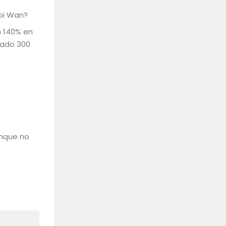
Obi Wan?
n 140% en
dado 300
?
unque no