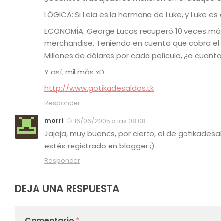
LÓGICA:
Si Leia es la hermana de Luke, y Luke e
ECONOMÍA
: George Lucas recuperó 10 veces más
merchandise. Teniendo en cuenta que cobra el 
Millones de dólares por cada película, ¿a cuant
Y así, mil más xD
http://www.gotikadesaldos.tk
Responder
morri
16/06/2005 a las 08:08
Jajaja, muy buenos, por cierto, el de gotikade
estés registrado en blogger ;)
Responder
DEJA UNA RESPUESTA
Comentario
*