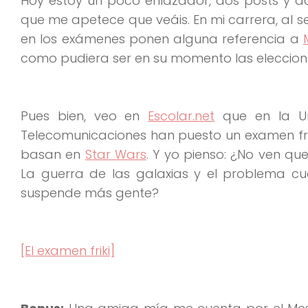
Hoy estoy un poco enlazador, dos posts y d
que me apetece que veáis. En mi carrera, al s
en los exámenes ponen alguna referencia a
como pudiera ser en su momento las eleccione
Pues bien, veo en
Escolar.net
que en la Un
Telecomunicaciones han puesto un examen friki
basan en
Star Wars
. Y yo pienso: ¿No ven q
La guerra de las galaxias y el problema c
suspende más gente?
[El examen friki]