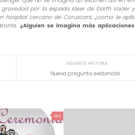
enger que no se imagina un examen así en enf
e gravedad por la espada láser de Darth Vader 
n hospital cercano de Coruscant, ¿como le aplic
lirante.
¿Alguien se imagina más aplicaciones
SIGUIENTE HISTORIA
Nueva pregunta existencial
5