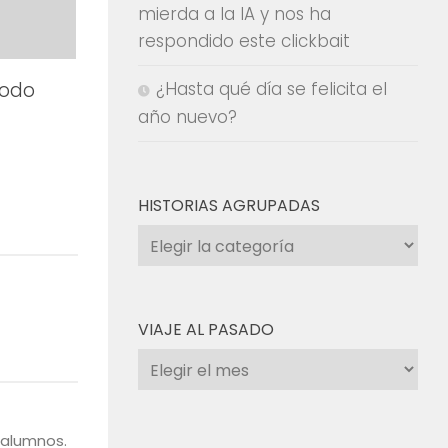
mierda a la IA y nos ha
respondido este clickbait
¿Hasta qué día se felicita el
todo
año nuevo?
HISTORIAS AGRUPADAS
Historias
agrupadas
VIAJE AL PASADO
Viaje
al
pasado
 alumnos.