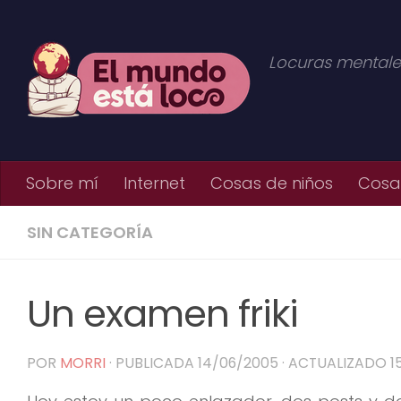
Saltar al contenido
Locuras mentale
Sobre mí
Internet
Cosas de niños
Cosas
SIN CATEGORÍA
Un examen friki
POR
MORRI
· PUBLICADA
14/06/2005
· ACTUALIZADO
1