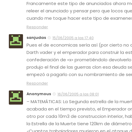
Francamente este tipo de anunciados ahora me
releer el anunciado y pensar pero que locos qu
cuando me toque hacer este tipo de examenes
Responder
sanjudas
15/06/2005 a las 17:40
Pues el de economicas sería así (por cierto no 
Darth vader y el emperador para construir la es
confederación de «x» prometiéndolo devolverlo 
produjo el final de las guerras clon esa deuda s
empezó a pagarlo con su nombramiento de se
Responder
Anonymous
16/06/2005 a las 08:01
– MATEMÁTICAS:
La Segunda estrella de la muer
acabada en el tiempo previsto, el Emperador or
otro por cada 10m3 de construccion interior, 
la Estrella de la Muerte tiene 120km de diámetr
¿Cuantos trabajadores murieron en el ataque 