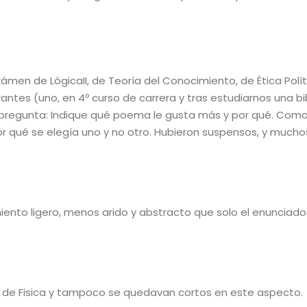
xámen de LógicaII, de Teoría del Conocimiento, de Ética Polít
tes (uno, en 4º curso de carrera y tras estudiarnos una bib
 pregunta:
Indique qué poema le gusta más y por qué.
Com
r qué se elegía uno y no otro. Hubieron suspensos, y mucho
ento ligero, menos arido y abstracto que solo el enunciado
 de Fisica y tampoco se quedavan cortos en este aspecto.