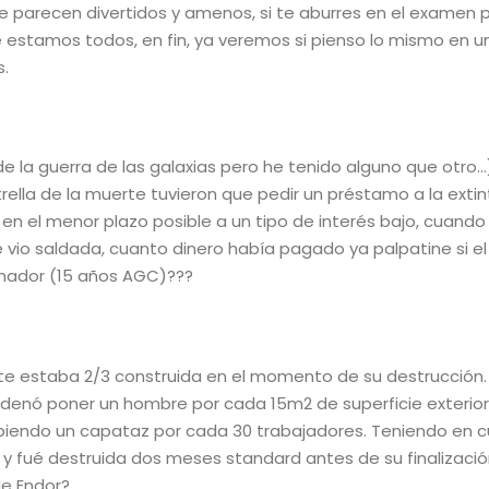
 parecen divertidos y amenos, si te aburres en el examen
e estamos todos, en fin, ya veremos si pienso lo mismo en 
.
de la guerra de las galaxias pero he tenido alguno que otro…
trella de la muerte tuvieron que pedir un préstamo a la exti
en el menor plazo posible a un tipo de interés bajo, cuando
e vio saldada, cuanto dinero había pagado ya palpatine si el
nador (15 años AGC)???
te estaba 2/3 construida en el momento de su destrucción.
denó poner un hombre por cada 15m2 de superficie exterior 
habiendo un capataz por cada 30 trabajadores. Teniendo en 
o y fué destruida dos meses standard antes de su finalizació
de Endor?