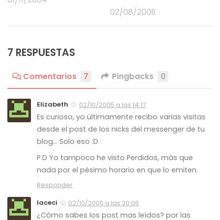
02/08/2006
7 RESPUESTAS
Comentarios
7
Pingbacks
0
Elizabeth
02/10/2005 a las 14:17
Es curioso, yo últimamente recibo varias visitas
desde el post de los nicks del messenger de tu
blog… Solo eso :D
P.D Yo tampoco he visto Perdidos, más que
nada por el pésimo horario en que lo emiten.
Responder
laceci
02/10/2005 a las 20:06
¿Cómo sabes los post mas leídos? por las