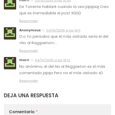
morri
03/10/2005 a las 15:00
De Torrente hablaré cuando la vea jajajaaj Creo
que es irremediable el post XDDD
Responder
Anonymous
04/10/2005 a las 19:11
O.o Yo pensaba que el más visitado sería el del
«No al Raggaeton»…
Responder
morri
04/10/2005 a las 19:12
No anónimo, el del No al Reggaeton es el más
comentado jajaja Pero no el más visitado xD
Responder
DEJA UNA RESPUESTA
Comentario
*