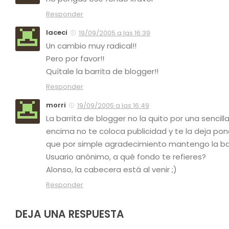
Responder
laceci
19/09/2005 a las 16:39
Un cambio muy radical!!
Pero por favor!!
Quítale la barrita de blogger!!
Responder
morri
19/09/2005 a las 16:49
La barrita de blogger no la quito por una sencill
encima no te coloca publicidad y te la deja po
que por simple agradecimiento mantengo la bar
Usuario anónimo, a qué fondo te refieres?
Alonso, la cabecera está al venir ;)
Responder
DEJA UNA RESPUESTA