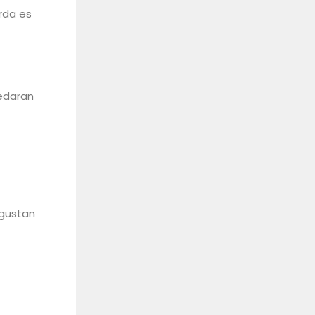
rda es
uedaran
 gustan