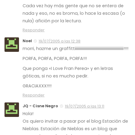
Cada vez hay más gente que no se entera de
nada y eso, no es broma, lo hace la escasa (o
nula) afición por la lectura.
Responder
Noel
19/07/2005 a las 12:38
morri, hazme un graffittiiiiiiiiiiiiiiiiiiiiiiiiiiiiiiiiiiiiiiiiiiiiiiiiiiiiii!!!!
PORFA, PORFA, PORFA, PORFA!!!
Que ponga «I Love Fran Perea» y en letras
góticas, si no es mucho pedir.
GRACIAXXX!!!!
Responder
JQ - Cisne Negro
19/07/2005 a las 13:11
Hola!
Os quiero invitar a pasar por el blog Estación de
Nieblas. Estación de Nieblas es un blog que