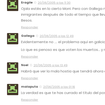
Eragile
20/06/2005 a las 11:30
Ojala estés en lo cierto Morri. Pero con Galleg
inmigrantes después de todo el tiempo que lleva
Besos.
Responder
Gallega
20/06/2005 a las 12:49
Evidentemente no …. el problema aquí en galicia 
Lo que es penoso es que voten los muertos… y n
Responder
Noel
20/06/2005 a las 13:49
Habrá que ver la mala hostia que tendrá ahora 
Responder
malaputa
21/06/2005 a las 01:16
La verdad es que te has currado el título del po
Responder