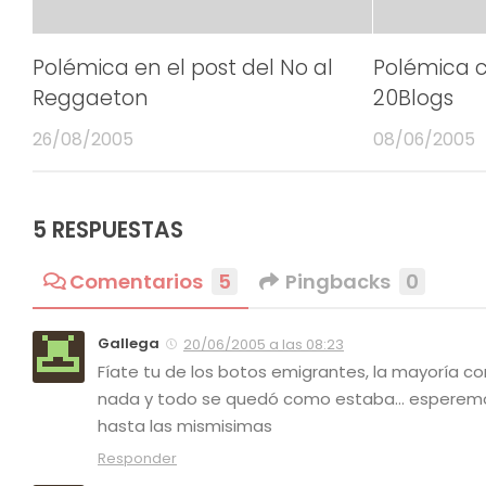
Polémica en el post del No al
Polémica c
Reggaeton
20Blogs
26/08/2005
08/06/2005
5 RESPUESTAS
Comentarios
5
Pingbacks
0
Gallega
20/06/2005 a las 08:23
Fíate tu de los botos emigrantes, la mayoría con
nada y todo se quedó como estaba… esperemos
hasta las mismisimas
Responder