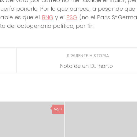
s del voto por correo no me fastidie el titular, pe
 quería ponerlo. Por lo que parece, a pesar de que
bable es que el
BNG
y el
PSG
(no el Paris St.Germai
 del octogenario político, por fin.
SIGUIENTE HISTORIA
Nota de un DJ harto
17