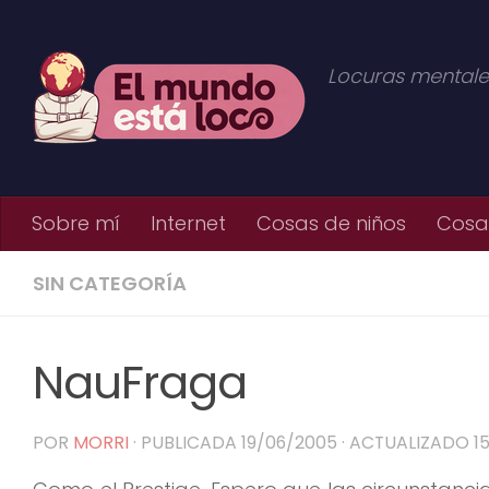
Saltar al contenido
Locuras mentale
Sobre mí
Internet
Cosas de niños
Cosas
SIN CATEGORÍA
NauFraga
POR
MORRI
· PUBLICADA
19/06/2005
· ACTUALIZADO
1