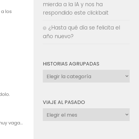
mierda a la IA y nos ha
 a los
respondido este clickbait
¿Hasta qué día se felicita el
año nuevo?
HISTORIAS AGRUPADAS
Historias
agrupadas
dolo.
VIAJE AL PASADO
Viaje
al
 muy vaga…
pasado