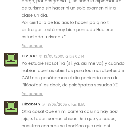
barça, por desgracia…), se sacó la diplomatura
de turismo sin hacer ni un solo examen ni ir a
clase un dia.
Por cierto lo de las tias lo hacen pa q no t
distraigas…está muy bien pensado!Hubieras
estudiado turismo xD
Responder
O.k.,o.k.!
13/05/2005 a las 02:14
Yo estudié Filosof´´ia (sí, ya, así me va) y cuando
habían puertas abiertas para los mozalbetesd e
COU nos pasábamos el día poniendo cara de
‘filósofos’, es decir, de psicópatas sesudos XD
Responder
Elizabeth
13/05/2005 a las 11:55
Otra cosa! Que en mi carrera casi no hay tios!
jejeje, todas somos chicas. Así que ya sabes,
nuestras carreras se tendrían que unir, así