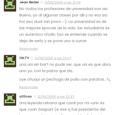
Jean Bedel
12/05/2005 a las 21:34
No todos los profesores de universidad son asi.
Bueno, yo di algunas clases por alli y no era así.
Por eso duré tan poco :-). La universidad es de
las mejores epocas de la vida. Ser estudiante es
un autentico chollo. Eso se entiende cuando se
deja de serlo y se pone uno a currar.
Responder
fALTY
12/05/2005 a las 23:07
una uni sin bar? no pude ser, que uni es que abro
uno yo, con la pasta que da…
oye chuqui un pechuga de pollo con patatas…?¿
Responder
a10nso
12/05/2005 a las 23:37
Una leyenda urbana que corre por mi «uni» es
que Joan Gaspart (si ese q fue presidente del