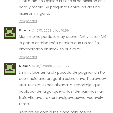
El otro día en Opinión Pública si no hicieron en 1
hora y media 50 preguntas entre los dos no
hicieron ninguna.
Responder
Gloria
10/11/2008 a las 10:59
Morri me he partido, muy bueno. Ah! y esta «Ahí
la gente estaba más perdida que un recién
emancipado en Ikea» es nueva xD.
Responder
Nissae
10/11/2008 a las 15:29
En mi clase tenía al «pasado de página» un tío
que hacía una pregunta sobre un-artículo-de-
una-revista-especializada-o-reportaje-que-
hablaba-de-algo-que-a-los-demas-nos-la-
traía-floja-pero-tenia-algo-que-ver-con-el-
tema.
Siempre se comía los cinco minutos de