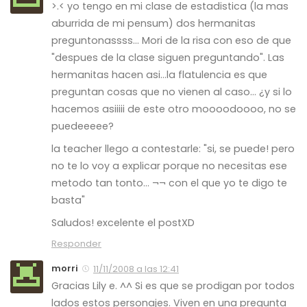
>.< yo tengo en mi clase de estadistica (la mas
aburrida de mi pensum) dos hermanitas
preguntonassss… Mori de la risa con eso de que
"despues de la clase siguen preguntando". Las
hermanitas hacen asi…la flatulencia es que
preguntan cosas que no vienen al caso… ¿y si lo
hacemos asiiiii de este otro moooodoooo, no se
puedeeeee?
la teacher llego a contestarle: "si, se puede! pero
no te lo voy a explicar porque no necesitas ese
metodo tan tonto… ¬¬ con el que yo te digo te
basta"
Saludos! excelente el postXD
Responder
morri
11/11/2008 a las 12:41
Gracias Lily e. ^^ Si es que se prodigan por todos
lados estos personajes. Viven en una pregunta