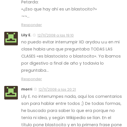
Petarda:
«¿Eso que hay ahí es un blastocito?»
¬¬…
Responder
Lily E.
12/11/2008 a las 19:10
no puedo evitar interrumpir XD arydou u.u en mi
clase habia una que preguntaba TODAS LAS
CLASES «es blastocisto o blastocito». Ya ibamos
por digestivo a final de año y todavia lo
preguntaba…
Responder
morri
12/11/2008 a las 20:21
Lily E. no interrumpes nada, aquí los comentarios
son para hablar entre todos ;) De todas formas,
he buscado para saber lo que era porque no
tenía ni idea, y según Wikipedia se lían. En el
título pone blastocito y en la primera frase pone