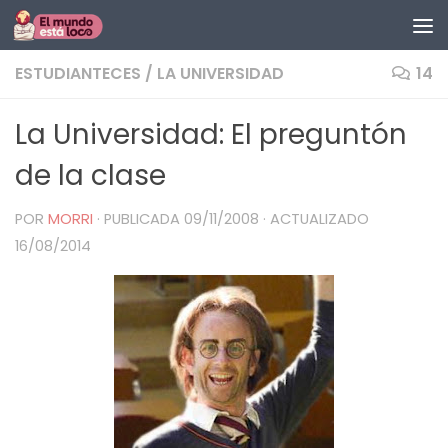
Saltar al contenido
ESTUDIANTECES
/
LA UNIVERSIDAD
14
La Universidad: El preguntón
de la clase
POR
MORRI
· PUBLICADA
09/11/2008
· ACTUALIZADO
16/08/2014