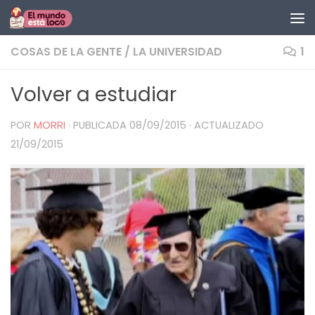
Saltar al contenido
COSAS DE LA GENTE
/
LA UNIVERSIDAD
1
Volver a estudiar
POR
MORRI
· PUBLICADA
08/09/2015
· ACTUALIZADO
21/09/2015