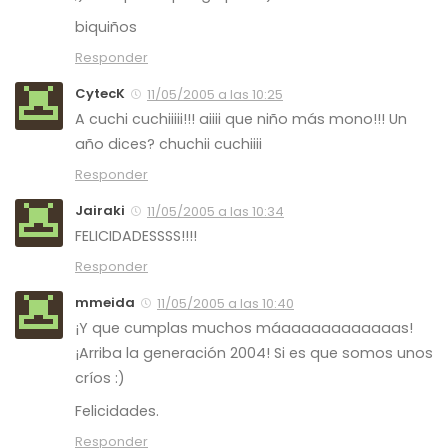
biquiños
Responder
CytecK
11/05/2005 a las 10:25
A cuchi cuchiiiii!!! aiiii que niño más mono!!! Un
año dices? chuchii cuchiiii
Responder
Jairaki
11/05/2005 a las 10:34
FELICIDADESSSS!!!!
Responder
mmeida
11/05/2005 a las 10:40
¡Y que cumplas muchos máaaaaaaaaaaaas!
¡Arriba la generación 2004! Si es que somos unos
críos :)
Felicidades.
Responder