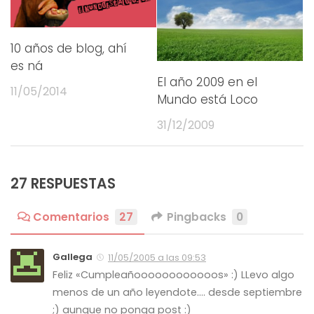
10 años de blog, ahí
es ná
El año 2009 en el
11/05/2014
Mundo está Loco
31/12/2009
27 RESPUESTAS
Comentarios
27
Pingbacks
0
Gallega
11/05/2005 a las 09:53
Feliz «Cumpleañoooooooooooos» :) LLevo algo
menos de un año leyendote…. desde septiembre
;) aunque no ponga post :)