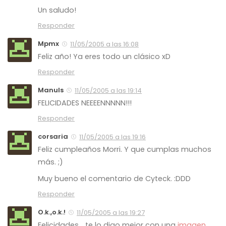
Un saludo!
Responder
Mpmx
11/05/2005 a las 16:08
Feliz año! Ya eres todo un clásico xD
Responder
Manuls
11/05/2005 a las 19:14
FELICIDADES NEEEENNNNN!!!
Responder
corsaria
11/05/2005 a las 19:16
Feliz cumpleaños Morri. Y que cumplas muchos
más. ;)
Muy bueno el comentario de Cyteck. :DDD
Responder
O.k.,o.k.!
11/05/2005 a las 19:27
Felicidades… te lo digo mejor con una
imagen