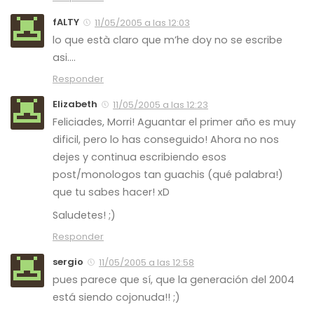
fALTY
11/05/2005 a las 12:03
lo que està claro que m’he doy no se escribe
asi….
Responder
Elizabeth
11/05/2005 a las 12:23
Feliciades, Morri! Aguantar el primer año es muy
dificil, pero lo has conseguido! Ahora no nos
dejes y continua escribiendo esos
post/monologos tan guachis (qué palabra!)
que tu sabes hacer! xD
Saludetes! ;)
Responder
sergio
11/05/2005 a las 12:58
pues parece que sí, que la generación del 2004
está siendo cojonuda!! ;)