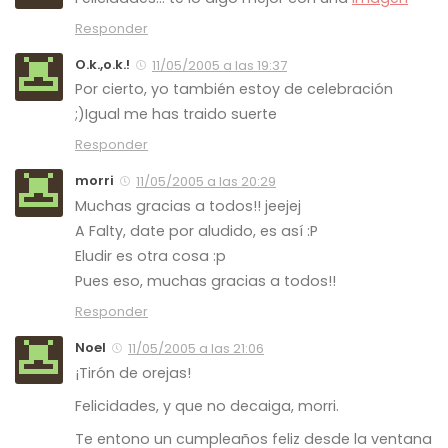
Responder
O.k.,o.k.!
11/05/2005 a las 19:37
Por cierto, yo también estoy de celebración
;)Igual me has traido suerte
Responder
morri
11/05/2005 a las 20:29
Muchas gracias a todos!! jeejej
A Falty, date por aludido, es así :P
Eludir es otra cosa :p
Pues eso, muchas gracias a todos!!
Responder
Noel
11/05/2005 a las 21:06
¡Tirón de orejas!
Felicidades, y que no decaiga, morri.
Te entono un cumpleaños feliz desde la ventana