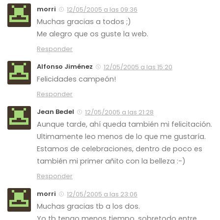
morri
12/05/2005 a las 09:36
Muchas gracias a todos ;)
Me alegro que os guste la web.
Responder
Alfonso Jiménez
12/05/2005 a las 15:20
Felicidades campeón!
Responder
Jean Bedel
12/05/2005 a las 21:28
Aunque tarde, ahí queda también mi felicitación.
Ultimamente leo menos de lo que me gustaría.
Estamos de celebraciones, dentro de poco es
también mi primer añito con la belleza :-)
Responder
morri
12/05/2005 a las 23:06
Muchas gracias tb a los dos.
Yo tb tengo menos tiempo, sobretodo entre