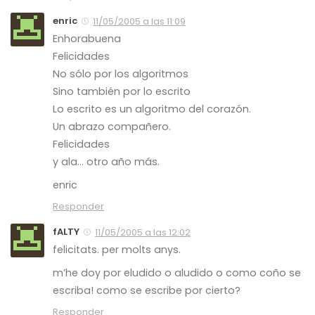
enric
11/05/2005 a las 11:09
Enhorabuena
Felicidades
No sólo por los algoritmos
Sino también por lo escrito
Lo escrito es un algoritmo del corazón.
Un abrazo compañero.
Felicidades
y ala… otro año más.
enric
Responder
fALTY
11/05/2005 a las 12:02
felicitats. per molts anys.
m’he doy por eludido o aludido o como coño se
escriba! como se escribe por cierto?
Responder