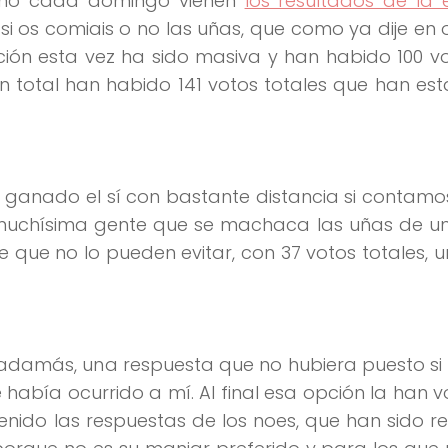
omo cada domingo vienen
los resultados de la
si os comiais o no las uñas, que como ya dije en 
ación esta vez ha sido masiva y han habido 100 
en total han habido 141 votos totales que han e
 ganado el sí con bastante distancia si contamo
y muchísima gente que se machaca las uñas de u
 que no lo pueden evitar, con 37 votos totales, 
nadamás, una respuesta que no hubiera puesto si
había ocurrido a mí. Al final esa opción la han 
enido las respuestas de los noes, que han sido r