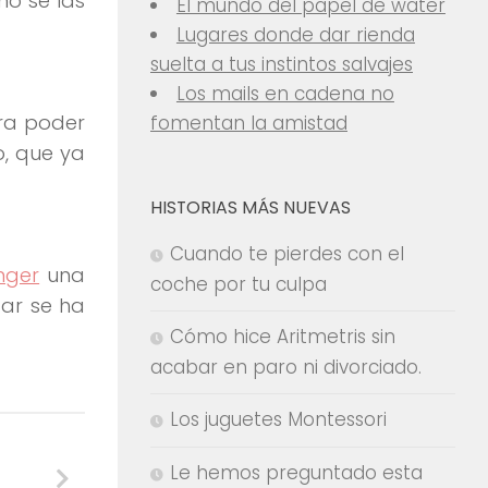
no se las
El mundo del papel de water
Lugares donde dar rienda
suelta a tus instintos salvajes
Los mails en cadena no
ara poder
fomentan la amistad
o, que ya
HISTORIAS MÁS NUEVAS
Cuando te pierdes con el
nger
una
coche por tu culpa
tar se ha
Cómo hice Aritmetris sin
acabar en paro ni divorciado.
Los juguetes Montessori
Le hemos preguntado esta