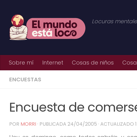
Saltar al contenido
Locuras mentale
Sobre mí
Internet
Cosas de niños
Cosas
ENCUESTAS
Encuesta de comers
POR
MORRI
· PUBLICADA
24/04/2005
· ACTUALIZADO