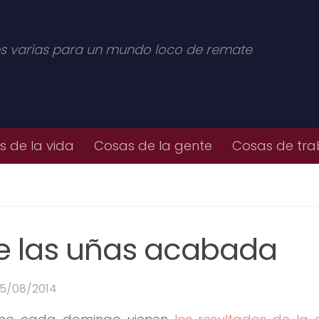
s varias para un mundo loco de remate
 de la vida
Cosas de la gente
Cosas de tra
e las uñas acabada
15/08/2014