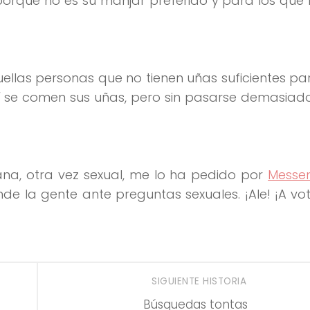
porque no es su manjar preferido y para los que 
ellas personas que no tienen uñas suficientes p
sí se comen sus uñas, pero sin pasarse demasiad
a, otra vez sexual, me lo ha pedido por
Messe
de la gente ante preguntas sexuales. ¡Ale! ¡A vo
SIGUIENTE HISTORIA
Búsquedas tontas