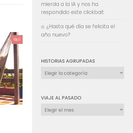
mierda a la IA y nos ha
respondido este clickbait
¿Hasta qué día se felicita el
año nuevo?
0
HISTORIAS AGRUPADAS
Historias
agrupadas
VIAJE AL PASADO
Viaje
al
pasado