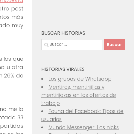
 encuesta
otro post
votos más
stado muy
BUSCAR HISTORIAS
Buscar:
s los que
na u otra
HISTORIAS VIRALES
un 26% de
Los grupos de Whatsapp
Mentiras, mentirijillas y
mentirijazas en las ofertas de
trabajo
 no me lo
Fauna del Facebook: Tipos de
votado 33
usuarios
epartidas
Mundo Messenger: Los nicks