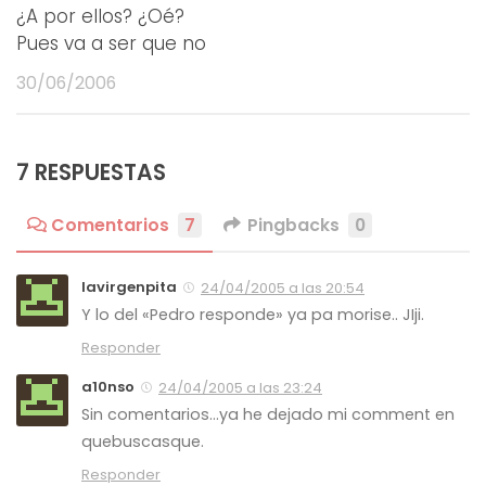
¿A por ellos? ¿Oé?
Pues va a ser que no
30/06/2006
7 RESPUESTAS
Comentarios
7
Pingbacks
0
lavirgenpita
24/04/2005 a las 20:54
Y lo del «Pedro responde» ya pa morise.. JIji.
Responder
a10nso
24/04/2005 a las 23:24
Sin comentarios…ya he dejado mi comment en
quebuscasque.
Responder