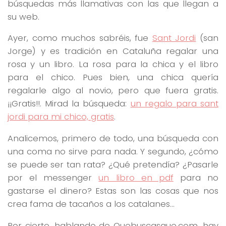
búsquedas más llamativas con las que llegan a
su web.
Ayer, como muchos sabréis, fue
Sant Jordi
(san
Jorge) y es tradición en Cataluña regalar una
rosa y un libro. La rosa para la chica y el libro
para el chico. Pues bien, una chica quería
regalarle algo al novio, pero que fuera gratis.
¡¡Gratis!!. Mirad la búsqueda:
un regalo para sant
jordi para mi chico, gratis
.
Analicemos, primero de todo, una búsqueda con
una coma no sirve para nada. Y segundo, ¿cómo
se puede ser tan rata? ¿Qué pretendía? ¿Pasarle
por el messenger
un libro en pdf
para no
gastarse el dinero? Estas son las cosas que nos
crea fama de tacaños a los catalanes…
Por cierto, hablando de Quebuscasque.com, hay