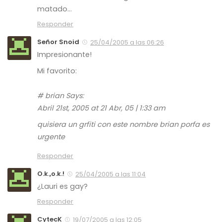
matado…
Responder
Señor Snoid
25/04/2005 a las 06:26
Impresionante!
Mi favorito:
# brian Says:
Abril 21st, 2005 at 21 Abr, 05 | 1:33 am
quisiera un grfiti con este nombre brian porfa es
urgente
Responder
O.k.,o.k.!
25/04/2005 a las 11:04
¿Lauri es gay?
Responder
CytecK
19/07/2005 a las 12:05