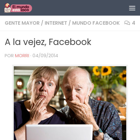
Saltar al contenido
GENTE MAYOR
/
INTERNET
/
MUNDO FACEBOOK
4
A la vejez, Facebook
POR
MORRI
·
04/09/2014