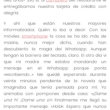
diez años? Eso sí, al
camarero
del restaurante le
entregábamos nuestra tarjeta de crédito con
alegría.
Y ahí que están nuestros mayores
informatizados. Quién lo iba a decir. Con los
móviles
smartphone
la cosa se ha ido más de
madre, nunca mejor dicho, cuando han
descubierto la magia del Whatsapp. Aunque
tengan la barrera del teclado, claro. El otro día vi
que mi madre me estaba mandando un
mensaje en el Whatsapp porque ponía
«escribiendo…» Me quedé esperando durante
veinte minutos pendiente de la novela que
imaginaba que tenía pensada para mí. Yo
animaba con pompones desde casa.
«¡Dame
una h! ¡Dame una o!»
Finalmente me llegó su
importante mensaje: «
Hola
«. Espero que nunca