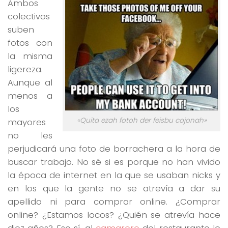
Ambos
colectivos
suben
fotos con
la misma
ligereza.
Aunque al
menos a
los
«Quita ezah fotoh der feisbu cojonah»
mayores
no les
perjudicará una foto de borrachera a la hora de
buscar trabajo. No sé si es porque no han vivido
la época de internet en la que se usaban nicks y
en los que la gente no se atrevía a dar su
apellido ni para comprar online. ¿Comprar
online? ¿Estamos locos? ¿Quién se atrevía hace