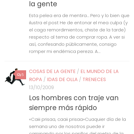
la gente
Esta pelea era de mentira… Pero y lo bien que
ilustra el post He de entonar el mea culpa (y
el caga remordimientos, chiste de la tarde)
respecto al tema de comprar ropa. A ver si
así, confesando públicamente, consigo
romper mi endémica pereza. A...
COSAS DE LA GENTE
/
EL MUNDO DE LA
5
ROPA
/
IDAS DE OLLA
/
TRENECES
13/10/2009
Los hombres con traje van
siempre más rápido
«Caiii prisaa, caaii prisaa»Cuaquier día de la
semana uno de nosotros puede ir
caminando por los pasillos del metro de la