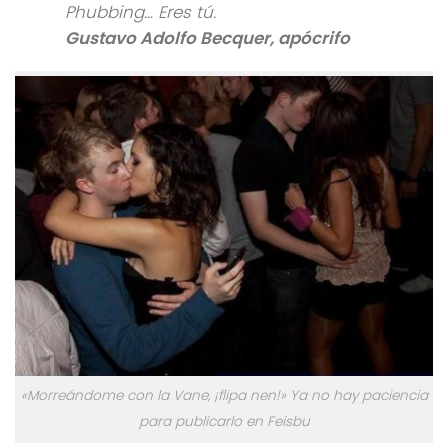
Phubbing… Eres tú.
Gustavo Adolfo Becquer, apócrifo
«Morreándome con la Vane, ¡flipa nen!» Ya no hay paciencia
para publicarlo en Feisbu