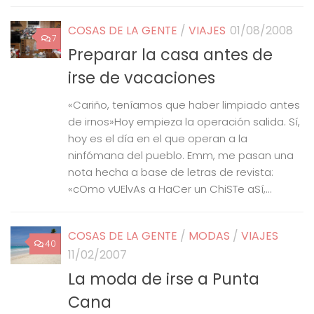
COSAS DE LA GENTE
/
VIAJES
01/08/2008
7
Preparar la casa antes de
irse de vacaciones
«Cariño, teníamos que haber limpiado antes
de irnos»Hoy empieza la operación salida. Sí,
hoy es el día en el que operan a la
ninfómana del pueblo. Emm, me pasan una
nota hecha a base de letras de revista:
«cOmo vUElvAs a HaCer un ChiSTe aSí,...
COSAS DE LA GENTE
/
MODAS
/
VIAJES
40
11/02/2007
La moda de irse a Punta
Cana