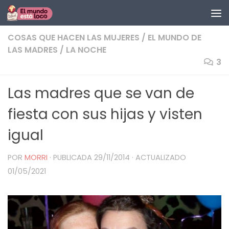
Saltar al contenido
COSAS QUE HACEN LAS MUJERES
/
EL MUNDO DE
LAS MADRES
/
LA NOCHE
3
Las madres que se van de
fiesta con sus hijas y visten
igual
POR
MORRI
· PUBLICADA
29/11/2014
· ACTUALIZADO
01/05/2021