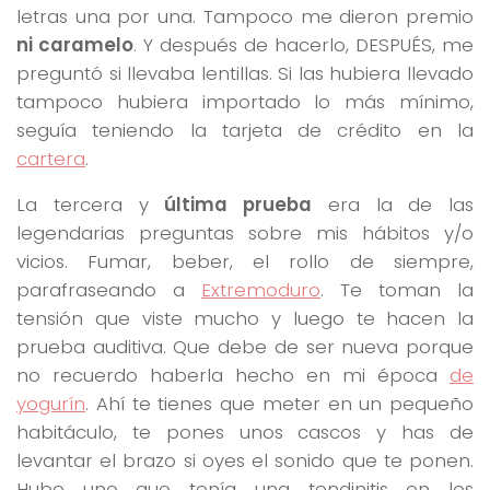
letras una por una. Tampoco me dieron premio
ni caramelo
. Y después de hacerlo, DESPUÉS, me
preguntó si llevaba lentillas. Si las hubiera llevado
tampoco hubiera importado lo más mínimo,
seguía teniendo la tarjeta de crédito en la
cartera
.
La tercera y
última prueba
era la de las
legendarias preguntas sobre mis hábitos y/o
vicios. Fumar, beber, el rollo de siempre,
parafraseando a
Extremoduro
. Te toman la
tensión que viste mucho y luego te hacen la
prueba auditiva. Que debe de ser nueva porque
no recuerdo haberla hecho en mi época
de
yogurín
. Ahí te tienes que meter en un pequeño
habitáculo, te pones unos cascos y has de
levantar el brazo si oyes el sonido que te ponen.
Hubo uno que tenía una tendinitis en los