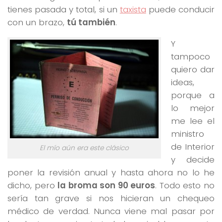
tienes pasada y total, si un
taxista
puede conducir
con un brazo,
tú también
.
Y
tampoco
quiero dar
ideas,
porque a
lo mejor
me lee el
ministro
de Interior
El mío aún era este clásico
y decide
poner la revisión anual y hasta ahora no lo he
dicho, pero
la broma son 90 euros
. Todo esto no
sería tan grave si nos hicieran un chequeo
médico de verdad. Nunca viene mal pasar por