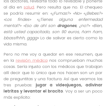
los doctores, revisarte todo lo revisable y ponerte
al día en
salud
. Pero resulta que no. El chequeo
se podría resumir en:
«¿Fumas?» «No» «¿Bebes?»
«Los findes» «¿Tienes alguna enfermedad
mental?» «Eso de ahí son
dragones
, ¿no?» «Bien,
está usted capacitado, son 90 euros, ñam ñam,
bbassfhhh, gggg»
Lo de salivar es cierto como la
vida misma.
Pero no me voy a quedar en ese resumen, que
en la
revisión médica
nos comprueban muchas
cosas. Sería injusto con los médicos que trabajan
allí decir que lo único que nos hacen son un par
de preguntitas y una factura. Así que veamos las
tres pruebas:
jugar a videojuegos, adivinar
letritas y levantar el bracito
. Voy a ser un poco
más explícito: