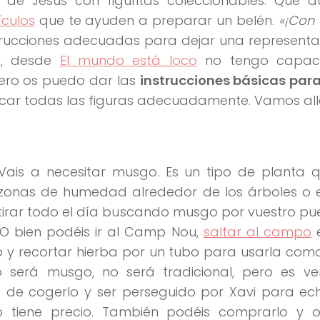
o de Jesús con figuritas coleccionables. Que a
ículos
que te ayuden a preparar un belén.
«¡Con 
trucciones adecuadas para dejar una representa
ia, desde
El mundo está loco
no tengo capac
 pero os puedo dar las
instrucciones básicas par
ocar todas las figuras adecuadamente. Vamos all
 Vais a necesitar musgo. Es un tipo de planta 
 zonas de humedad alrededor de los árboles o e
tirar todo el día buscando musgo por vuestro pu
 O bien podéis ir al Camp Nou,
saltar al campo
e
o y recortar hierba por un tubo para usarla como
 será musgo, no será tradicional, pero es ve
 de cogerlo y ser perseguido por Xavi para ech
tiene precio. También podéis comprarlo y os