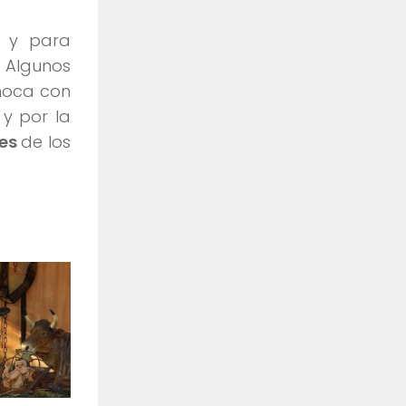
e y para
. Algunos
choca con
y por la
des
de los