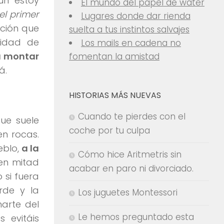
ún estoy
El mundo del papel de water
el primer
Lugares donde dar rienda
ción que
suelta a tus instintos salvajes
idad de
Los mails en cadena no
a montar
fomentan la amistad
á.
HISTORIAS MÁS NUEVAS
Cuando te pierdes con el
que suele
coche por tu culpa
n rocas.
eblo,
a la
Cómo hice Aritmetris sin
n mitad
acabar en paro ni divorciado.
 si fuera
rde y la
Los juguetes Montessori
arte del
Le hemos preguntado esta
 evitáis