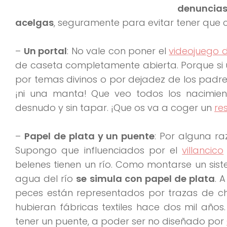
denuncia
acelgas
, seguramente para evitar tener que 
–
Un portal
: No vale con poner el
videojuego 
de caseta completamente abierta. Porque si 
por temas divinos o por dejadez de los padres,
¡ni una manta! Que veo todos los nacimien
desnudo y sin tapar. ¡Que os va a coger un
re
–
Papel de plata y un puente
: Por alguna r
Supongo que influenciados por el
villancico
belenes tienen un río. Como montarse un sist
agua del río
se simula con papel de plata
. 
peces están representados por trazas de ch
hubieran fábricas textiles hace dos mil año
tener un puente, a poder ser no diseñado por