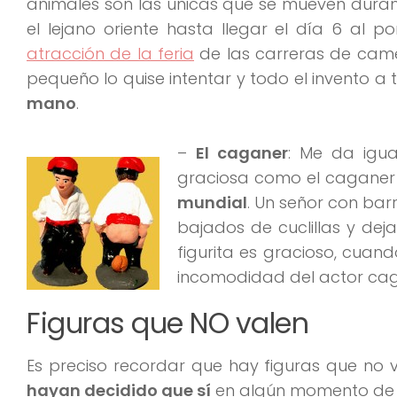
animales son las únicas que se mueven dura
el lejano oriente hasta llegar el día 6 al p
atracción de la feria
de las carreras de camel
pequeño lo quise intentar y todo el invento a 
mano
.
–
El caganer
: Me da igua
graciosa como el cagane
mundial
. Un señor con bar
bajados de cuclillas y dej
figurita es gracioso, cuan
incomodidad del actor ca
Figuras que NO valen
Es preciso recordar que hay figuras que no 
hayan decidido que sí
en algún momento de s