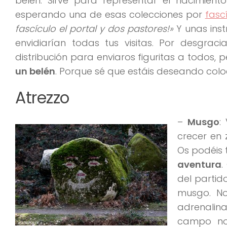
belén. Sirve para representar el nacimient
esperando una de esas colecciones por
fasc
fascículo el portal y dos pastores!»
Y unas ins
envidiarían todas tus visitas. Por desgrac
distribución para enviaros figuritas a todos,
un belén
. Porque sé que estáis deseando col
Atrezzo
–
Musgo
:
crecer en
Os podéis 
aventura
.
del partid
musgo. No
adrenalina
campo no 