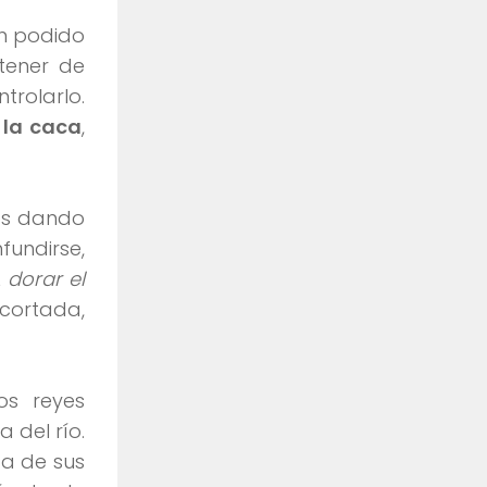
an podido
tener de
trolarlo.
 la caca
,
ros dando
fundirse,
 dorar el
 cortada,
os reyes
 del río.
pa de sus