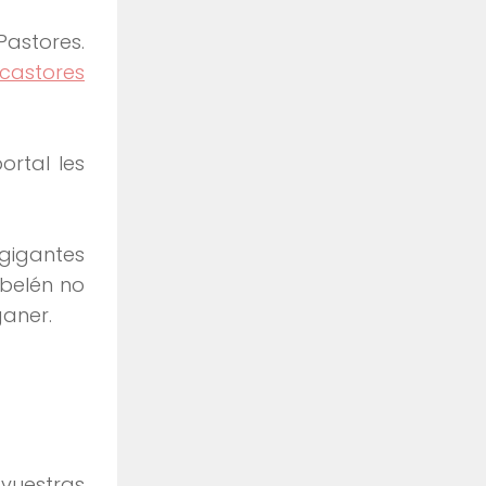
Pastores.
 castores
ortal les
 gigantes
 belén no
ganer.
 vuestras