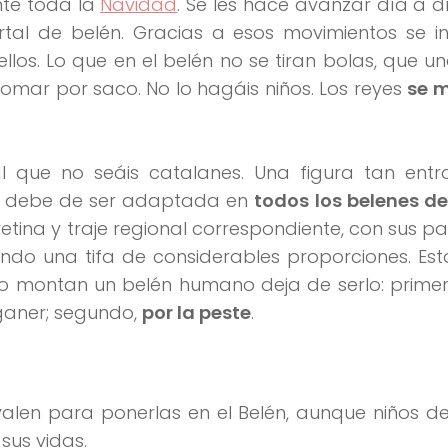
nte toda la
Navidad
. Se les hace avanzar día a 
ortal de belén. Gracias a esos movimientos se i
los. Lo que en el belén no se tiran bolas, que u
tomar por saco. No lo hagáis niños. Los reyes
se 
l que no seáis catalanes. Una figura tan entr
r debe de ser adaptada en
todos los belenes d
retina y traje regional correspondiente, con sus p
ando una tifa de considerables proporciones. Es
do montan un belén humano deja de serlo: primer
ganer; segundo,
por la peste
.
valen para ponerlas en el Belén, aunque niños 
us vidas.