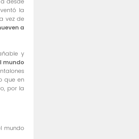
día desde
nventó la
na vez de
mueven a
añable y
el mundo
antalones
to que en
o, por la
del mundo