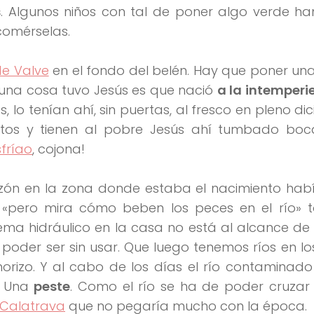
s
. Algunos niños con tal de poner algo verde h
comérselas.
de Valve
en el fondo del belén. Hay que poner un
una cosa tuvo Jesús es que nació
a la intemperi
 lo tenían ahí, sin puertas, al fresco en pleno di
tos y tienen al pobre Jesús ahí tumbado boca
sfríao
, cojona!
azón en la zona donde estaba el nacimiento habí
«pero mira cómo beben los peces en el río» t
ema hidráulico en la casa no está al alcance de 
A poder ser sin usar. Que luego tenemos ríos en lo
orizo. Y al cabo de los días el río contaminad
s. Una
peste
. Como el río se ha de poder cruzar
Calatrava
que no pegaría mucho con la época.