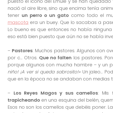
puesto el icono del Emule y se han quedado t
nació al aire libre, sino que encima tenía an
tener
un perro o un gato
como todo el mun
mascota
era un buey. Que lo sacabas a pasea
Lo bueno es que entonces no había ninguna
eso está bien puesto que aún no se había inv
–
Pastores
: Muchos pastores. Algunos con ov
por c… Otros.
Que no falten
los pastores. Por
porque algunos con mucha hambre – y un p
niño! ¡A ver si queda sabrosito!»
Un jaleo… Pod
que en la época no se andaban con medias ti
–
Los Reyes Magos y sus camellos
: Mis 
trapicheando
en una esquina del belén, quem
Esos no son los camellos que debéis poner. La