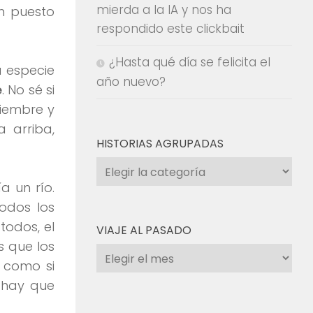
mierda a la IA y nos ha
an puesto
respondido este clickbait
¿Hasta qué día se felicita el
a especie
año nuevo?
e
. No sé si
ciembre y
 arriba,
HISTORIAS AGRUPADAS
Historias
agrupadas
a un río.
odos los
todos, el
VIAJE AL PASADO
s que los
Viaje
o como si
al
 hay que
pasado