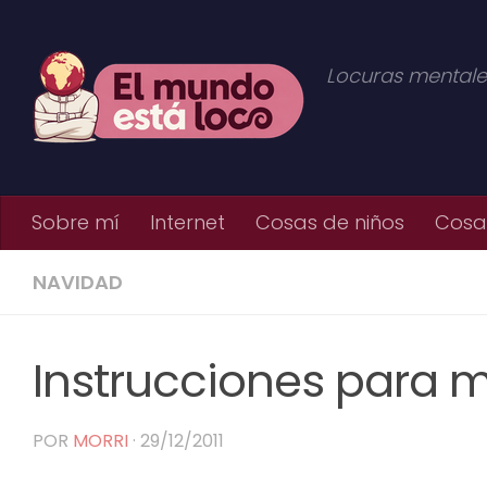
Saltar al contenido
Locuras mentale
Sobre mí
Internet
Cosas de niños
Cosas
NAVIDAD
Instrucciones para 
POR
MORRI
·
29/12/2011