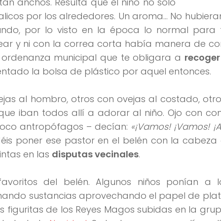
an anchos. Resulta que el niño no sólo
imalicos por los alrededores. Un aroma… No hubier
do, por lo visto en la época lo normal para 
r y ni con la correa corta había manera de con
 ordenanza municipal que te obligara a
recoger
entado la bolsa de plástico por aquel entonces.
ejas al hombro, otros con ovejas al costado, ot
que iban todos allí a adorar al niño. Ojo con con
oco antropófagos – decían:
«¡Vamos! ¡Vamos! ¡A
éis poner ese pastor en el belén con la cabeza
ntas en las
disputas vecinales
.
favoritos del belén. Algunos niños ponían a l
ando sustancias aprovechando el papel de plata
s figuritas de los Reyes Magos subidas en la gru