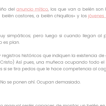
niño del
anuncio mítico
, los que van a belén son 
 belén castores, a belén chiquillos» y los
jóvenes
uy simpáticos; pero luego si cuando llegan al p
o es plan.
y registros históricos que indiquen la existencia de
e Cristo) Así pues, una muñeca ocupando todo el
s si se tira pedos que le hace competencia al ca
. No se ponen ahí. Ocupan demasiado.
illo manual seréis capaces de montar un belén en