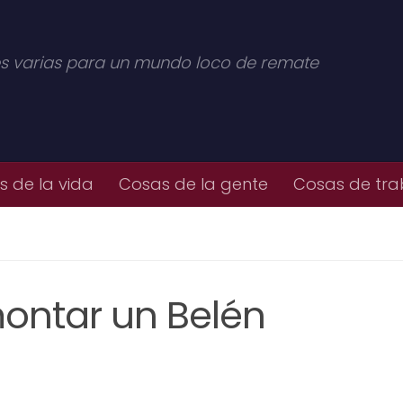
s varias para un mundo loco de remate
 de la vida
Cosas de la gente
Cosas de tra
montar un Belén