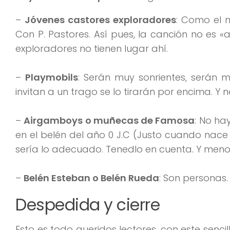
–
Jóvenes castores exploradores
: Como el 
Con P. Pastores. Así pues, la canción no es «a
exploradores no tienen lugar ahí.
–
Playmobils
: Serán muy sonrientes, serán m
invitan a un trago se lo tirarán por encima. Y n
–
Airgamboys o muñecas de Famosa
: No ha
en el belén del año 0 J.C (Justo cuando nac
sería lo adecuado. Tenedlo en cuenta. Y meno
–
Belén Esteban o Belén Rueda
: Son personas
Despedida y cierre
Esto es todo queridos lectores, con este senc