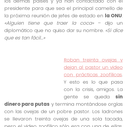
los demás países y ya han contactado con el
presidente para que sea el principal camello de
la próxima reunión de jefes de estado en
la ONU
.
«Alguien tiene que traer la coca»
– dijo un
diplomático que no quiso dar su nombre.
«Si dice
que es tan fácil…»
Roban treinta ovejas y
dejan al pastor un video
con prácticas zoofílicas
.
Y esto es lo que pasa
con la crisis, amigos. La
gente se queda
sin
dinero para putas
y termina montándose orgías
con las ovejas de un pobre pastor. Los ladrones
se llevaron treinta ovejas de una sola tacada,
pero el video zoofílico sólo era con una de ellas.