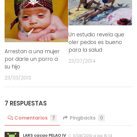
Un estudio revela que
oler pedos es bueno
para la salud
Arrestan a una mujer
por darle un porro a
23/07/2014
su hijo
23/03/2013
7 RESPUESTAS
Comentarios
7
Pingbacks
0
LARS cacao PELAO IV
11/08/2010 a las 16:14