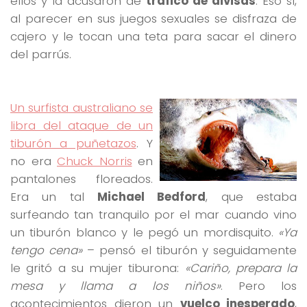
ellos y la acusaron de
tráfico de divisas
. Eso sí,
al parecer en sus juegos sexuales se disfraza de
cajero y le tocan una teta para sacar el dinero
del parrús.
Un surfista australiano se
libra del ataque de un
tiburón a puñetazos
. Y
no era
Chuck Norris
en
pantalones floreados.
Era un tal
Michael Bedford
, que estaba
surfeando tan tranquilo por el mar cuando vino
un tiburón blanco y le pegó un mordisquito.
«Ya
tengo cena»
– pensó el tiburón y seguidamente
le gritó a su mujer tiburona:
«Cariño, prepara la
mesa y llama a los niños»
. Pero los
acontecimientos dieron un
vuelco inesperado
,