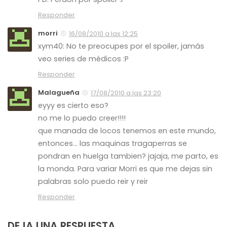
Responder
morri
16/08/2010 a las 12:25
xym40: No te preocupes por el spoiler, jamás
veo series de médicos :P
Responder
Malagueña
17/08/2010 a las 23:20
eyyy es cierto eso?
no me lo puedo creer!!!!
que manada de locos tenemos en este mundo,
entonces… las maquinas tragaperras se
pondran en huelga tambien? jajaja, me parto, es
la monda. Para variar Morri es que me dejas sin
palabras solo puedo reir y reir
Responder
DEJA UNA RESPUESTA