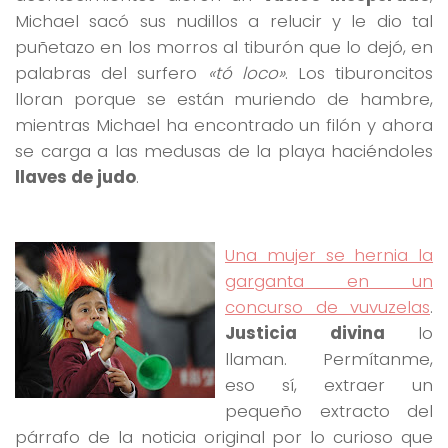
Michael sacó sus nudillos a relucir y le dio tal
puñetazo en los morros al tiburón que lo dejó, en
palabras del surfero
«tó loco»
. Los tiburoncitos
lloran porque se están muriendo de hambre,
mientras Michael ha encontrado un filón y ahora
se carga a las medusas de la playa haciéndoles
llaves de judo
.
Una mujer se hernia la
garganta en un
concurso de vuvuzelas
.
Justicia divina
lo
llaman. Permítanme,
eso sí, extraer un
pequeño extracto del
párrafo de la noticia original por lo curioso que