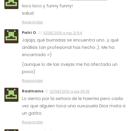
loco loco y funny funny!
salud
Responder
Patri O.
11/08/2010 a las 21:54
Jajaja, qué burradas se encuentra uno…y qué
análisis tan profesional has hecho ;). Me ha
encantado =)
(aunque lo de las ovejas me ha afectado un
poco)
Responder
Radmains
12/08/2010 a las 00:18
Lo siento por la señora de le haernia pero cada
vez que alguien toca una vuvuzuela Dios mata a
un gatito.
Responder