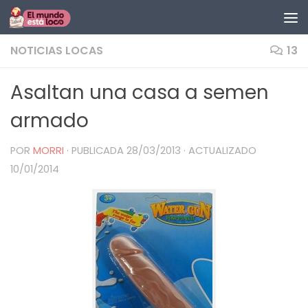
Saltar al contenido
NOTICIAS LOCAS
13
Asaltan una casa a semen
armado
POR
MORRI
· PUBLICADA
28/03/2013
· ACTUALIZADO
10/01/2014