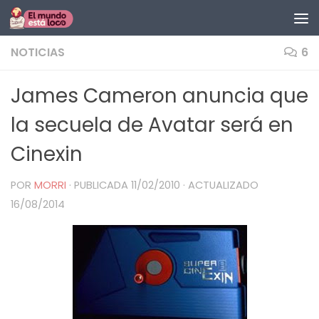
Saltar al contenido
NOTICIAS
6
James Cameron anuncia que
la secuela de Avatar será en
Cinexin
POR
MORRI
· PUBLICADA
11/02/2010
· ACTUALIZADO
16/08/2014