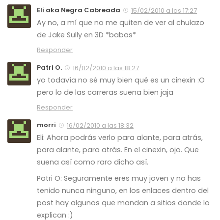
Eli aka Negra Cabreada
15/02/2010 a las 17:27
Ay no, a mí que no me quiten de ver al chulazo
de Jake Sully en 3D *babas*
Responder
Patri O.
16/02/2010 a las 18:27
yo todavía no sé muy bien qué es un cinexin :O
pero lo de las carreras suena bien jaja
Responder
morri
16/02/2010 a las 18:32
Eli: Ahora podrás verlo para alante, para atrás,
para alante, para atrás. En el cinexin, ojo. Que
suena así como raro dicho así.
Patri O: Seguramente eres muy joven y no has
tenido nunca ninguno, en los enlaces dentro del
post hay algunos que mandan a sitios donde lo
explican :)