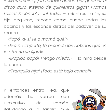
–
«¡Entretenlo! ¡Que todavía queda por guardar el
disco duro externo de quinientos gigas! ¡Vamos
Luisín! Escóndelo ahí todo»
– mientras Luisín, su
hijo pequeño, recoge como puede todas las
bobinas y las esconde detrás del cadáver de su
madre.
–
«Papá, ¿y si ve a mamá qué?»
–
«Eso no importa, tú esconde las bobinas que en
lo otro no se fijará»
.
–
«¡Rápido papá! ¡Tengo miedo!»
– la niña desde
la puerta.
–
«¡Tranquila hija! ¡Todo está bajo control!»
Y entonces entra Tedi, que
además ha venido con
Diminutivo de Ramón.
Saludando a la familia. Qué