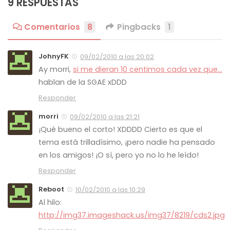
9 RESPUESTAS
Comentarios
8
Pingbacks
1
JohnyFK
09/02/2010 a las 20:02
Ay morri,
si me dieran 10 centimos cada vez que…
hablan de la SGAE xDDD
Responder
morri
09/02/2010 a las 21:21
¡Qué bueno el corto! XDDDD Cierto es que el
tema está trilladísimo, ¡pero nadie ha pensado
en los amigos! ¡O sí, pero yo no lo he leído!
Responder
Reboot
10/02/2010 a las 10:29
Al hilo:
http://img37.imageshack.us/img37/8219/cds2.jpg