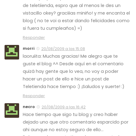
de teletiienda, espro que al menos le des un
vistacillo okey? graciiias miniño! y me encanta el
blog ( no te voi a estar dando felicidades como
si fuera tu cumpleaños) =)
Responder
morri
20/08/2009 a las 15:08
laoruiita: Muchas gracias! Me alegro que te
guste el blog ^^ Desde aquí en el comentario
quizá hay gente que lo vea, no voy a poder
hacer un post de ello e hice un post de
Teletienda hace tiempo :) ¡Saludos y suerte! :)
Responder
necro
20/08/2009 a las 16:42
Hace tiempo que sigo tu blog y creo haber
dejado uno que otro comentario esparcido por
ahi aunque no estoy seguro de ello…