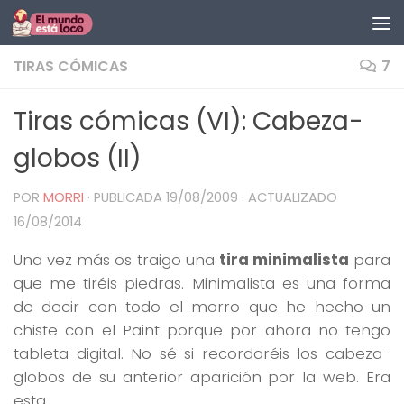
Saltar al contenido
TIRAS CÓMICAS
7
Tiras cómicas (VI): Cabeza-
globos (II)
POR
MORRI
· PUBLICADA
19/08/2009
· ACTUALIZADO
16/08/2014
Una vez más os traigo una
tira minimalista
para
que me tiréis piedras. Minimalista es una forma
de decir con todo el morro que he hecho un
chiste con el Paint porque por ahora no tengo
tableta digital. No sé si recordaréis los cabeza-
globos de su anterior aparición por la web. Era
esta.