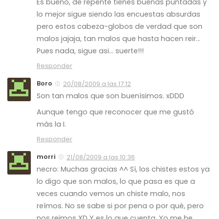
Es bueno, de repente tienes buenas puntadas y
lo mejor sigue siendo las encuestas absurdas
pero estos cabeza-globos de verdad que son
malos jajaja, tan malos que hasta hacen reir…
Pues nada, sigue asi… suerte!!!
Responder
Boro
20/08/2009 a las 17:12
Son tan malos que son buenísimos. xDDD
Aunque tengo que reconocer que me gustó
más la I.
Responder
morri
21/08/2009 a las 10:36
necro: Muchas gracias ^^ Sí, los chistes estos ya
lo digo que son malos, lo que pasa es que a
veces cuando vemos un chiste malo, nos
reímos. No se sabe si por pena o por qué, pero
nos reimos XD Y es lo que cuenta. Yo me he