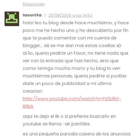
Responder
laouriita
20/08/2009 a las 14:53
hola! leo tu blog desde hace muchisimo, y hace
poco me he hecho uno y he descubierto por fin
que te puedo comentar con mi cuenta de
blogger… siii se me dan mal estas cosillas xD
al lio, queria pedirte un favor, no tiene nada que
ver con la entrada que has hecho, sino que
como tenngo mucho morro y tu blog lo ven
muchisimas personas, queria pedirte si podías
darle un poco de publicidad a mi ultima
creacion
http://www.youtube.com/watch?v=Pz0U6G-
B6kA
aqui te dejo el lik o si prefieres buscarlo en
youtube se llama : air panttles
es una pequeña parodia casera de los anuncios