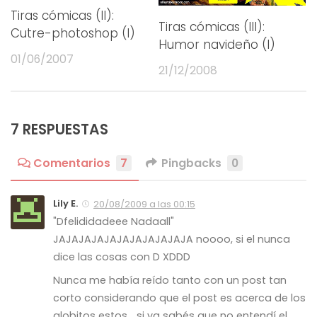
Tiras cómicas (II):
Tiras cómicas (III):
Cutre-photoshop (I)
Humor navideño (I)
01/06/2007
21/12/2008
7 RESPUESTAS
Comentarios
7
Pingbacks
0
Lily E.
20/08/2009 a las 00:15
"Dfelididadeee Nadaall"
JAJAJAJAJAJAJAJAJAJAJA noooo, si el nunca
dice las cosas con D XDDD
Nunca me había reído tanto con un post tan
corto considerando que el post es acerca de los
globitos estos… si ya sabés que no entendí el