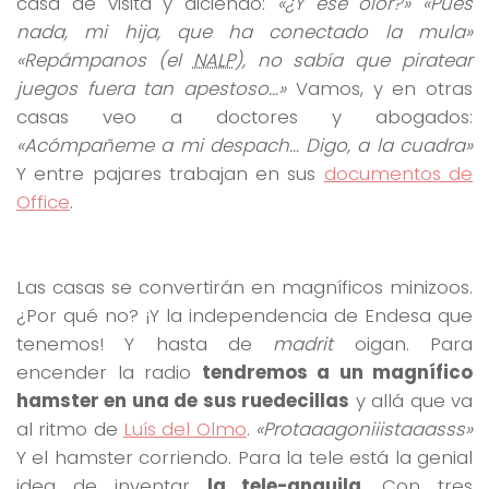
casa de visita y diciendo:
«¿Y ese olor?» «Pues
nada, mi hija, que ha conectado la mula»
«Repámpanos (el
NALP
), no sabía que piratear
juegos fuera tan apestoso…»
Vamos, y en otras
casas veo a doctores y abogados:
«Acómpañeme a mi despach… Digo, a la cuadra»
Y entre pajares trabajan en sus
documentos de
Office
.
Las casas se convertirán en magníficos minizoos.
¿Por qué no? ¡Y la independencia de Endesa que
tenemos! Y hasta de
madrit
oigan. Para
encender la radio
tendremos a un magnífico
hamster en una de sus ruedecillas
y allá que va
al ritmo de
Luís del Olmo
.
«Protaaagoniiistaaasss»
Y el hamster corriendo. Para la tele está la genial
idea de inventar
la tele-anguila
. Con tres