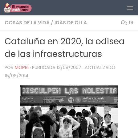
Saltar al contenido
COSAS DE LA VIDA
/
IDAS DE OLLA
19
Cataluña en 2020, la odisea
de las infraestructuras
POR
MORRI
· PUBLICADA
13/08/2007
· ACTUALIZADO
15/08/2014