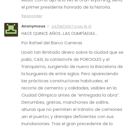
MuSa: Como dijo una vez el Gran Wyoming, sería
el primer presidente honrado de la historia.
Responder
Anonymous
24/08/2007 a las 16:31
HACE QUINCE AÑOS…LAS OLIMPÍADAS…
Por Rafael del Barco Carreras
Llovió tan ilimitado dinero sobre la ciudad que se
palió, CASI, la catástrofe de PORCIOLES y el
franquismo, surgiendo de nuevo la Barcelona de
la burguesía de entre siglos. Pero apareciendo
las prácticas constructoras habituales, el
recorte de cemento y calidades, visibles en la
Ciudad Olímpica antes de “entregada la obra”.
Derrumbes, grietas, manchones de salitre,
alturas que no permiten el tránsito de camiones
¡en el puerto!, y drenajes deficientes con sus
inundaciones. Tras el gran precedente de lo