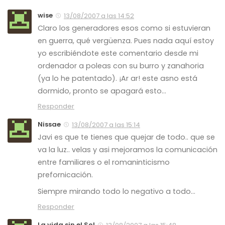
wise
13/08/2007 a las 14:52
Claro los generadores esos como si estuvieran
en guerra, qué vergüenza. Pues nada aquí estoy
yo escribiéndote este comentario desde mi
ordenador a poleas con su burro y zanahoria
(ya lo he patentado). ¡Ar ar! este asno está
dormido, pronto se apagará esto…
Responder
Nissae
13/08/2007 a las 15:14
Javi es que te tienes que quejar de todo.. que se
va la luz.. velas y asi mejoramos la comunicación
entre familiares o el romaninticismo
prefornicación.
Siempre mirando todo lo negativo a todo…
Responder
La vida sin el Sol