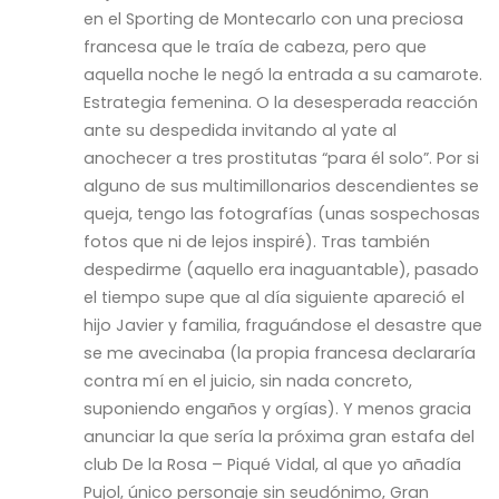
en el Sporting de Montecarlo con una preciosa
francesa que le traía de cabeza, pero que
aquella noche le negó la entrada a su camarote.
Estrategia femenina. O la desesperada reacción
ante su despedida invitando al yate al
anochecer a tres prostitutas “para él solo”. Por si
alguno de sus multimillonarios descendientes se
queja, tengo las fotografías (unas sospechosas
fotos que ni de lejos inspiré). Tras también
despedirme (aquello era inaguantable), pasado
el tiempo supe que al día siguiente apareció el
hijo Javier y familia, fraguándose el desastre que
se me avecinaba (la propia francesa declararía
contra mí en el juicio, sin nada concreto,
suponiendo engaños y orgías). Y menos gracia
anunciar la que sería la próxima gran estafa del
club De la Rosa – Piqué Vidal, al que yo añadía
Pujol, único personaje sin seudónimo, Gran