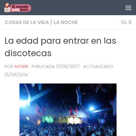
Saltar al contenido
COSAS DE LA VIDA
/
LA NOCHE
0
La edad para entrar en las
discotecas
POR
MORRI
· PUBLICADA
21/08/2007
· ACTUALIZADO
15/08/2014