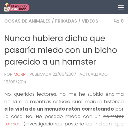
Saltar al contenido
COSAS DE ANIMALES
/
FRIKADAS
/
VIDEOS
0
Nunca hubiera dicho que
pasaría miedo con un bicho
parecido a un hamster
POR
MORRI
· PUBLICADA
22/06/2007
· ACTUALIZADO
15/08/2014
No, queridos lectores, no me he subido encima
de la silla mientras estudio cual maruja histérica
a la vista de un menudo ratón correteando
por
la casa. No. He pasado miedo con un
hamster
tamias
(investigaciones posteriores indican que