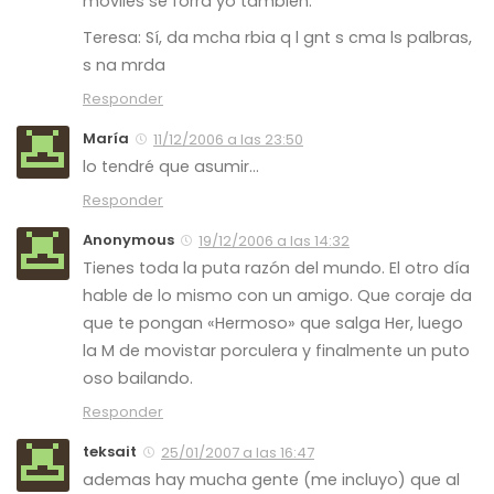
móviles se forra yo también.
Teresa: Sí, da mcha rbia q l gnt s cma ls palbras,
s na mrda
Responder
María
11/12/2006 a las 23:50
lo tendré que asumir…
Responder
Anonymous
19/12/2006 a las 14:32
Tienes toda la puta razón del mundo. El otro día
hable de lo mismo con un amigo. Que coraje da
que te pongan «Hermoso» que salga Her, luego
la M de movistar porculera y finalmente un puto
oso bailando.
Responder
teksait
25/01/2007 a las 16:47
ademas hay mucha gente (me incluyo) que al