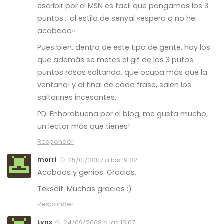
escribir por el MSN es facil que pongamos los 3
puntos… al estilo de senyal «espera q no he
acabado».
Pues bien, dentro de este tipo de gente, hay los
que además se metes el gif de los 3 putos
puntos rosas saltando, que ocupa más que la
ventana! y al final de cada frase, salen los
saltarines incesantes.
PD: Enhorabuena por el blog, me gusta mucho,
un lector más que tienes!
Responder
morri
25/01/2007 a las 19:02
Acabaos y genios: Gracias.
Teksait: Muchas gracias :)
Responder
Lynx
24/09/2008 a las 13:07