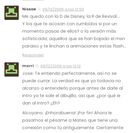
Nissae
09/12/2006 a las 12:50
Me quedo con la D de Disney, la R de Revival….
Y los que te acosan con zumbidos si por un
momento pasas de ellos? o la versión más
sofisticada; aquellos que se han bajado el msn
paraiso y te linchan a animaciones estas flash…
Responder
morri
09/12/2006 a las 13:12
Jose: Te entiendo perfectamente, así no se
puede currar. La verdad es que yo todavía no
alcanzo a entenderlo porque antes de darle al
intro ya te sale el dibujillo, así que: ¿por qué le
dan al intro? ¿Eh?
Alcoyano: ¡Enhorabuena! ¡Por fin! Ahora le
pasamos el pésame a Mateo que tiene una
conexión como tú antiguamente. Ciertamente