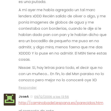
es una putada.
A mí ayer me había agregado un tal marc
lenders xDDD Recién salido de oliver o algo, y me
ponía imagenes de globos de agua y me
contestaba con borderías, cuando le dije si le
habían dado pan con pan y le habían dicho que
era un bocadillo de pequeño me puso en no
admitir, y digo mira, menos faena que me das
XDDDD Y lo puse en no admitir. El MSN tiene estas
cosas.
Nissae: Sí, hay letras para todo, el decir que no
con un muñeco… En fin, lo del Msn paraiso no lo
conozco pero mejor no lo conoceré oye XD
Responder
JoseA
09/12/2006 a las 13:56
http://caminobadel.iespana.es/parecidos.htm