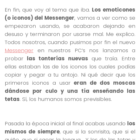
En fin, que voy al tema que iba.
Los emoticones
(o iconos) del Messenger
, vamos a ver como se
empezaron usando, se acabaron dejando en
desuso y terminaron por usarse mal. Me explico.
Todos nosotros, cuando pusimos por fin el nuevo
Messenger
en nuestros PC’s nos lanzamos a
probar
las tonterías nuevas
que traía. Entre
ellas estaban las de los iconos los cuales podías
copiar y pegar a tu antojo. Ni qué decir que los
primeros iconos a usar
eran de dos moscas
dándose por culo y una tía enseñando las
tetas
. Sí, los humanos somos previsibles.
Pasada la época inicial al final acabas usando
los
mismos de siempre
, que si la sonrisita, que si el
guiño, que si sacar la lengua… Y los de las tetas y