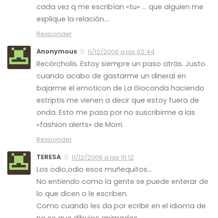
cada vez q me escribían «tu» … que alguien me
explique la relación….
Responder
Anonymous
11/12/2006 a las 02:44
Recórcholis. Estoy siempre un paso atrás. Justo
cuando acabo de gastarme un dineral en
bajarme el emoticon de La Gioconda haciendo
estriptis me vienen a decir que estoy fuera de
onda. Esto me pasa por no suscribirme a las
«fashion alerts» de Morri.
Responder
TERESA
11/12/2006 a las 10:12
Los odio,odio esos muñequitos…
No entiendo como la gente se puede enterar de
lo que dicen o le escriben.
Como cuando les da por ecribir en el idioma de