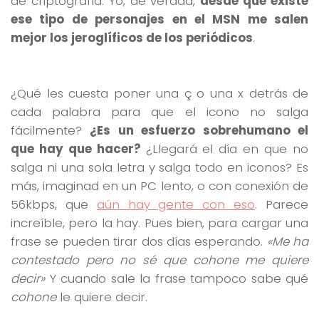
de criptografía. Yo, de verdad,
desde que existe
ese tipo de personajes en el MSN me salen
mejor los jeroglíficos de los periódicos
.
¿Qué les cuesta poner una ç o una x detrás de
cada palabra para que el icono no salga
fácilmente?
¿Es un esfuerzo sobrehumano el
que hay que hacer?
¿Llegará el día en que no
salga ni una sola letra y salga todo en iconos? Es
más, imaginad en un PC lento, o con conexión de
56kbps, que
aún hay gente con eso
. Parece
increíble, pero la hay. Pues bien, para cargar una
frase se pueden tirar dos días esperando.
«Me ha
contestado pero no sé que cohone me quiere
decir»
Y cuando sale la frase tampoco sabe qué
cohone
le quiere decir.