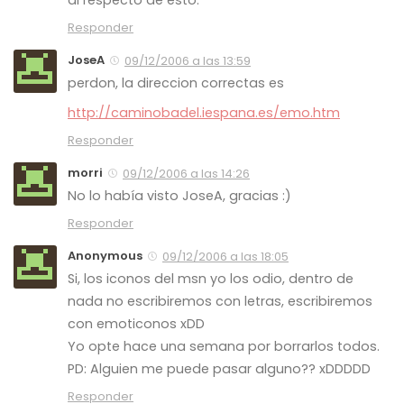
al respecto de esto.
Responder
JoseA
09/12/2006 a las 13:59
perdon, la direccion correctas es
http://caminobadel.iespana.es/emo.htm
Responder
morri
09/12/2006 a las 14:26
No lo había visto JoseA, gracias :)
Responder
Anonymous
09/12/2006 a las 18:05
Si, los iconos del msn yo los odio, dentro de
nada no escribiremos con letras, escribiremos
con emoticonos xDD
Yo opte hace una semana por borrarlos todos.
PD: Alguien me puede pasar alguno?? xDDDDD
Responder