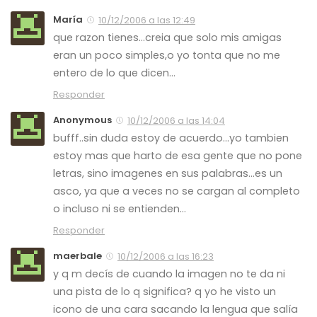
María
10/12/2006 a las 12:49
que razon tienes…creia que solo mis amigas
eran un poco simples,o yo tonta que no me
entero de lo que dicen…
Responder
Anonymous
10/12/2006 a las 14:04
bufff..sin duda estoy de acuerdo…yo tambien
estoy mas que harto de esa gente que no pone
letras, sino imagenes en sus palabras…es un
asco, ya que a veces no se cargan al completo
o incluso ni se entienden…
Responder
maerbale
10/12/2006 a las 16:23
y q m decís de cuando la imagen no te da ni
una pista de lo q significa? q yo he visto un
icono de una cara sacando la lengua que salía