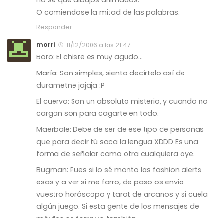
no se que dibujos animados.
O comiendose la mitad de las palabras.
Responder
morri
11/12/2006 a las 21:47
Boro: El chiste es muy agudo…
María: Son simples, siento decírtelo así de
durametne jajaja :P
El cuervo: Son un absoluto misterio, y cuando no
cargan son para cagarte en todo.
Maerbale: Debe de ser de ese tipo de personas
que para decir tú saca la lengua XDDD Es una
forma de señalar como otra cualquiera oye.
Bugman: Pues si lo sé monto las fashion alerts
esas y a ver si me forro, de paso os envio
vuestro horóscopo y tarot de arcanos y si cuela
algún juego. Si esta gente de los mensajes de