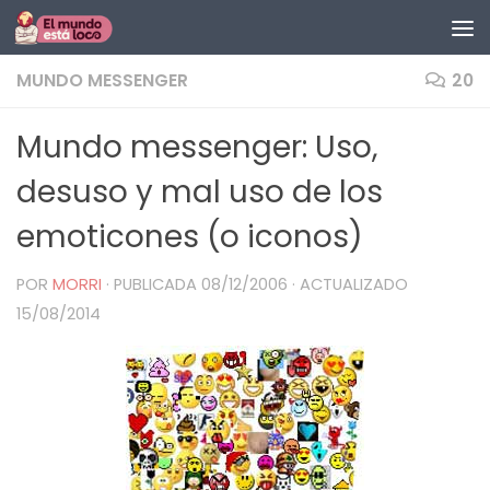
Saltar al contenido
MUNDO MESSENGER
20
Mundo messenger: Uso,
desuso y mal uso de los
emoticones (o iconos)
POR
MORRI
· PUBLICADA
08/12/2006
· ACTUALIZADO
15/08/2014