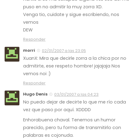
puso en no admitir la muy zorra XD.
Venga tio, cuidate y sigue escribiendo, nos
vemos
DEW
Responder
morri
02/01/2007 a las 23:05
XuanX: Mira que decirle zorra a la chica por no
admitirte, ese respeto hombre! jajajaja Nos
vemos noi :)
Responder
Hugo Denis
03/01/2007 a las 04:23
No puedo dejar de decirte lo que me río cada
vez que paso por aquí. XDDDD
Enhorabuena chaval. Tenemos un humor
parecido, pero tu forma de transmitirlo con
palabras es cojonuda.