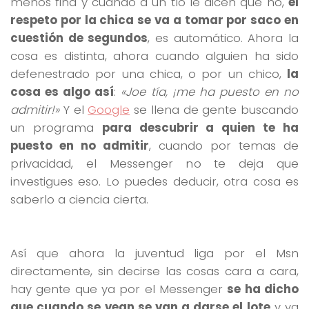
menos fina y cuando a un tío le dicen que no,
el
respeto por la chica se va a tomar por saco en
cuestión de segundos
, es automático. Ahora la
cosa es distinta, ahora cuando alguien ha sido
defenestrado por una chica, o por un chico,
la
cosa es algo así
:
«Joe tía, ¡me ha puesto en no
admitir!»
Y el
Google
se llena de gente buscando
un programa
para descubrir a quien te ha
puesto en no admitir
, cuando por temas de
privacidad, el Messenger no te deja que
investigues eso. Lo puedes deducir, otra cosa es
saberlo a ciencia cierta.
Así que ahora la juventud liga por el Msn
directamente, sin decirse las cosas cara a cara,
hay gente que ya por el Messenger
se ha dicho
que cuando se vean se van a darse el lote
y ya