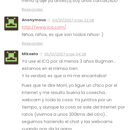
mimo q dije ya antes(q soy unos carcas)xDD
Responder
Anonymous
04/01/2007 a las 22:08
http://www.icq.com/
Niños, niños, es que son todos niños! :)
Responder
Mikaela
05/01/2007 a las 04:28
Yo use el ICQ por al menos 3 años Bugman…
estamos en el mimso tren.
Y la verdad, es que a mi me encantaba!
Pues que te dire Morri, yo ligue un chico por el
Internet y me resulto buena la cosecha…
webcam y toda la cosa. Ya juntitos por un
tiempo, y aunque la cosa se sale del Internet por
ratos (vivimos a unos 200kms del otro)…
seguimos haciendo el chat y las webcams
cuando nos da la gana.