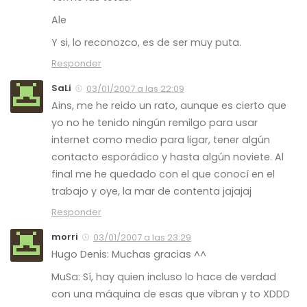
Ale
Y si, lo reconozco, es de ser muy puta.
Responder
SaLi
03/01/2007 a las 22:09
Ains, me he reido un rato, aunque es cierto que
yo no he tenido ningún remilgo para usar
internet como medio para ligar, tener algún
contacto esporádico y hasta algún noviete. Al
final me he quedado con el que conocí en el
trabajo y oye, la mar de contenta jajajaj
Responder
morri
03/01/2007 a las 23:29
Hugo Denis: Muchas gracias ^^
MuSa: Sí, hay quien incluso lo hace de verdad
con una máquina de esas que vibran y to XDDD