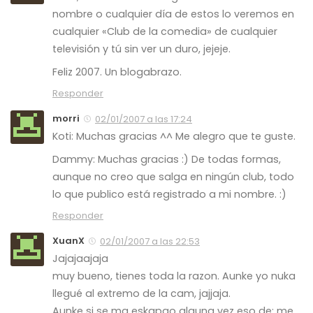
nombre o cualquier día de estos lo veremos en
cualquier «Club de la comedia» de cualquier
televisión y tú sin ver un duro, jejeje.
Feliz 2007. Un blogabrazo.
Responder
morri
02/01/2007 a las 17:24
Koti: Muchas gracias ^^ Me alegro que te guste.
Dammy: Muchas gracias :) De todas formas,
aunque no creo que salga en ningún club, todo
lo que publico está registrado a mi nombre. :)
Responder
XuanX
02/01/2007 a las 22:53
Jajajaajaja
muy bueno, tienes toda la razon. Aunke yo nuka
llegué al extremo de la cam, jajjaja.
Aunke si se ma eskapao alguna vez eso de: me