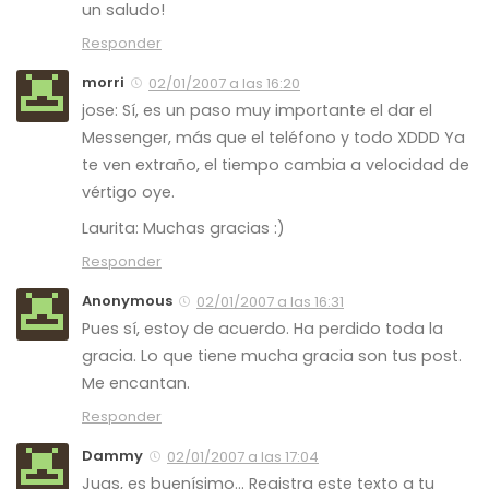
un saludo!
Responder
morri
02/01/2007 a las 16:20
jose: Sí, es un paso muy importante el dar el
Messenger, más que el teléfono y todo XDDD Ya
te ven extraño, el tiempo cambia a velocidad de
vértigo oye.
Laurita: Muchas gracias :)
Responder
Anonymous
02/01/2007 a las 16:31
Pues sí, estoy de acuerdo. Ha perdido toda la
gracia. Lo que tiene mucha gracia son tus post.
Me encantan.
Responder
Dammy
02/01/2007 a las 17:04
Juas, es buenísimo… Registra este texto a tu