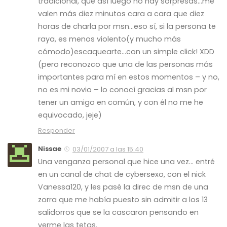
tradicional, que así luego no hay sorpresas…me
valen más diez minutos cara a cara que diez
horas de charla por msn…eso sí, si la persona te
raya, es menos violento(y mucho más
cómodo)escaquearte…con un simple click! XDD
(pero reconozco que una de las personas más
importantes para mí en estos momentos – y no,
no es mi novio – lo conocí gracias al msn por
tener un amigo en común, y con él no me he
equivocado, jeje)
Responder
Nissae
03/01/2007 a las 15:40
Una venganza personal que hice una vez… entré
en un canal de chat de cybersexo, con el nick
Vanessa120, y les pasé la direc de msn de una
zorra que me había puesto sin admitir a los 13
salidorros que se la cascaron pensando en
verme las tetas.