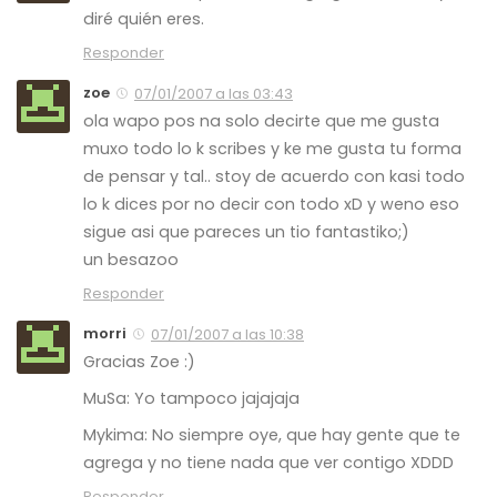
diré quién eres.
Responder
zoe
07/01/2007 a las 03:43
ola wapo pos na solo decirte que me gusta
muxo todo lo k scribes y ke me gusta tu forma
de pensar y tal.. stoy de acuerdo con kasi todo
lo k dices por no decir con todo xD y weno eso
sigue asi que pareces un tio fantastiko;)
un besazoo
Responder
morri
07/01/2007 a las 10:38
Gracias Zoe :)
MuSa: Yo tampoco jajajaja
Mykima: No siempre oye, que hay gente que te
agrega y no tiene nada que ver contigo XDDD
Responder