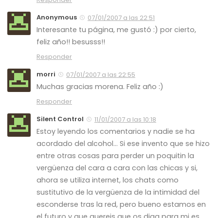
Anonymous
07/01/2007 a las 22:51
Interesante tu página, me gustó :) por cierto,
feliz año!! besusss!!
Responder
morri
07/01/2007 a las 22:55
Muchas gracias morena. Feliz año :)
Responder
Silent Control
11/01/2007 a las 10:18
Estoy leyendo los comentarios y nadie se ha
acordado del alcohol… Si ese invento que se hizo
entre otras cosas para perder un poquitin la
vergüenza del cara a cara con las chicas y si,
ahora se utiliza internet, los chats como
sustitutivo de la vergüenza de la intimidad del
esconderse tras la red, pero bueno estamos en
el futuro y que quereis que os diga para mi es