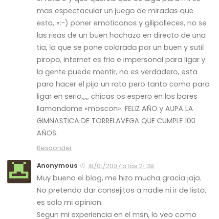
mas espectacular un juego de miradas que
esto, «:-) poner emoticonos y gilipolleces, no se
las risas de un buen hachazo en directo de una
tia, la que se pone colorada por un buen y sutil
piropo, internet es frio e impersonal para ligar y
la gente puede mentir, no es verdadero, esta
para hacer el pijo un rato pero tanto como para
ligar en serio,,,,, chicas os espero en los bares
llamandome «moscon». FELIZ AÑO y AUPA LA
GIMNASTICA DE TORRELAVEGA QUE CUMPLE 100
AÑOS.
Responder
Anonymous
18/01/2007 a las 21:39
Muy bueno el blog, me hizo mucha gracia jaja.
No pretendo dar consejitos a nadie ni ir de listo,
es solo mi opinion.
Segun mi experiencia en el msn, lo veo como