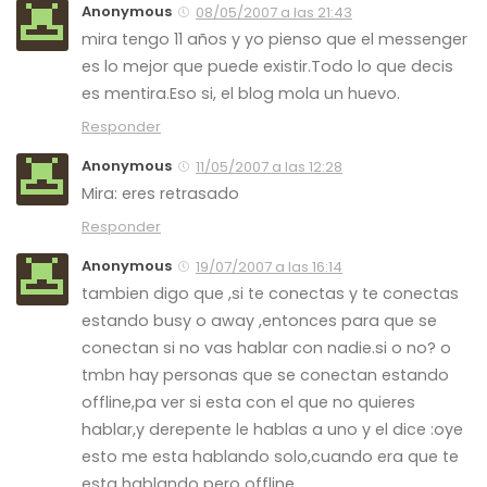
Anonymous
08/05/2007 a las 21:43
mira tengo 11 años y yo pienso que el messenger
es lo mejor que puede existir.Todo lo que decis
es mentira.Eso si, el blog mola un huevo.
Responder
Anonymous
11/05/2007 a las 12:28
Mira: eres retrasado
Responder
Anonymous
19/07/2007 a las 16:14
tambien digo que ,si te conectas y te conectas
estando busy o away ,entonces para que se
conectan si no vas hablar con nadie.si o no? o
tmbn hay personas que se conectan estando
offline,pa ver si esta con el que no quieres
hablar,y derepente le hablas a uno y el dice :oye
esto me esta hablando solo,cuando era que te
esta hablando pero offline.