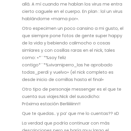
allá. A mí cuando me hablan los virus me entra
cierto caguele en el cuerpo. En plan : lol un virus
hablándome «mama por».
Otro especimen un poco cansino a mi gusto, el
que siempre pone fotos de gente super happy
de la vida y bebiendo calimocho o cosas
simlares y con cosillas raras en el nick, tales
como: «*¨¨*%soy feliz
contigo*¨¨*%vivamiperro_las he aprobado
todas_perdi y vuelvo» (el nick completo es
desde inicio de comillas hasta el final»
Otro tipo de personaje messenger es el que te
cuenta sus viajes.Nick del susodicho:
Próxima estación Berliiiiiinn!!
Que te quedas.. y pa’ que me lo cuentas?? xD
La verdad que podría continuar con más
descripciones pero se haría muy largo el