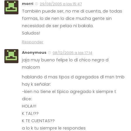
morri
29/08/2005 a las 15:47
También puede ser, no me di cuenta, de todas
formas, lo de nen lo dice mucha gente sin
necesidad de ser pelao ni bakala.
Saludos!
Responder
Anonymous
08/12/2005 a las 17:14
jaja muy bueno felipe lo dl chico negro d
malcom
hablando d mas tipos d agregados dl msn tmb
hay k señalar:
-kien no tiene el tipico agregado k siempre t
dice:
HOLA!!!
K TAL!??
K TE CUENTAS??
a lo k tu siempre le respondes