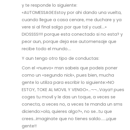
y te responde lo siguiente:
«AUTOMESSAGE:Estoy por ahi dando una vuelta,
cuando llegue a casa cenare, me duchare y ya
vere si al final salgo por que tal y cual….»
DIOSSSS!!!! porque esta conectado si no esta? y
peor aun, porque deja ese automensaje que
recibe todo el mundo….
Y aun tengo otro tipo de conductas:
Con el «nuevo» msn sabeis que podeis poner
como un «segundo nick», pues bien, mucha
gente lo utiliza para escribir lo siguiente:»NO
ESTOY, TOKE AL MOVIL Y VENGO»…¬¬…Vaya!! pues
coges tu movil y le das un toque, a veces se
conecta, a veces no, a veces te manda un sms
diciendo:»ola, quieres algo?», no se…tu que
crees…imaginate que no tienes saldo……¡¡que
gente!!