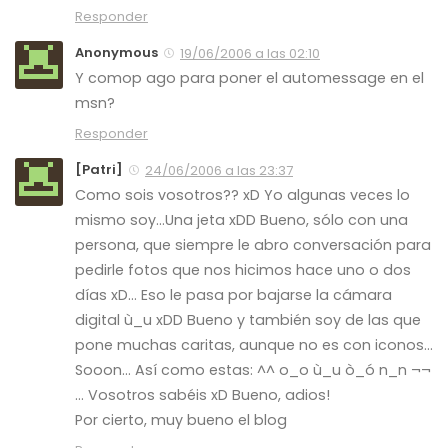
Responder
Anonymous
19/06/2006 a las 02:10
Y comop ago para poner el automessage en el
msn?
Responder
[Patri]
24/06/2006 a las 23:37
Como sois vosotros?? xD Yo algunas veces lo
mismo soy…Una jeta xDD Bueno, sólo con una
persona, que siempre le abro conversación para
pedirle fotos que nos hicimos hace uno o dos
días xD… Eso le pasa por bajarse la cámara
digital ù_u xDD Bueno y también soy de las que
pone muchas caritas, aunque no es con iconos…
Sooon… Así como estas: ^^ o_o ù_u ò_ó n_n ¬¬
… Vosotros sabéis xD Bueno, adios!
Por cierto, muy bueno el blog