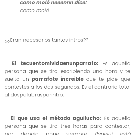
como moló neeennn dice:
como moló
¿¿Eran necesarios tantos intros??
–
El tecuentomividaenunparrafo:
Es aquella
persona que se tira escribiendo una hora y te
suelta un
parrafote increible
que te pide que
contestes a los dos segundos. Es el contrario total
al dospalabrasporintro.
–
El que usa el método aguilucho:
Es aquella
persona que se tira tres horas para contestar;
por debajo pone siempre
Pepeluí está