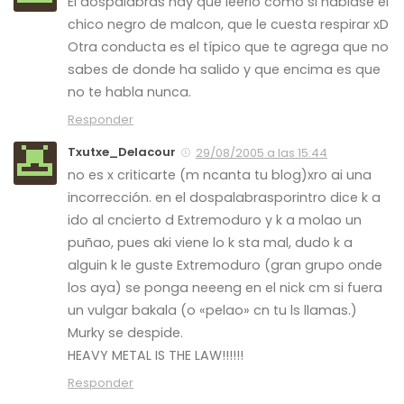
El dospalabras hay que leerlo como si hablase el
chico negro de malcon, que le cuesta respirar xD
Otra conducta es el típico que te agrega que no
sabes de donde ha salido y que encima es que
no te habla nunca.
Responder
Txutxe_Delacour
29/08/2005 a las 15:44
no es x criticarte (m ncanta tu blog)xro ai una
incorrección. en el dospalabrasporintro dice k a
ido al cncierto d Extremoduro y k a molao un
puñao, pues aki viene lo k sta mal, dudo k a
alguin k le guste Extremoduro (gran grupo onde
los aya) se ponga neeeng en el nick cm si fuera
un vulgar bakala (o «pelao» cn tu ls llamas.)
Murky se despide.
HEAVY METAL IS THE LAW!!!!!!
Responder