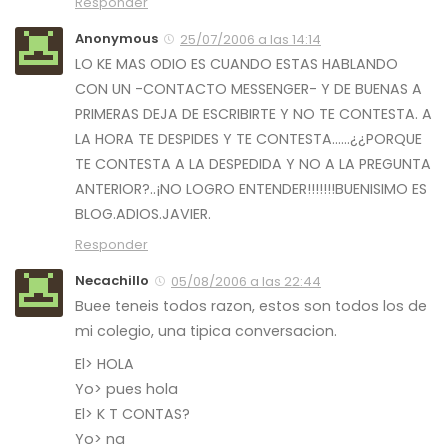
Responder
Anonymous
25/07/2006 a las 14:14
LO KE MAS ODIO ES CUANDO ESTAS HABLANDO
CON UN -CONTACTO MESSENGER- Y DE BUENAS A
PRIMERAS DEJA DE ESCRIBIRTE Y NO TE CONTESTA. A
LA HORA TE DESPIDES Y TE CONTESTA……¿¿PORQUE
TE CONTESTA A LA DESPEDIDA Y NO A LA PREGUNTA
ANTERIOR?..¡NO LOGRO ENTENDER!!!!!!!BUENISIMO ES
BLOG.ADIOS.JAVIER.
Responder
Necachillo
05/08/2006 a las 22:44
Buee teneis todos razon, estos son todos los de
mi colegio, una tipica conversacion.
El> HOLA
Yo> pues hola
El> K T CONTAS?
Yo> na