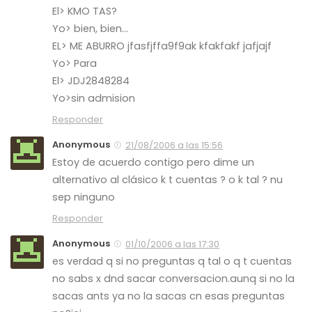
El> KMO TAS?
Yo> bien, bien…
EL> ME ABURRO jfasfjffa9f9ak kfakfakf jafjajf
Yo> Para
El> JDJ2848284
Yo>sin admision
Responder
Anonymous
21/08/2006 a las 15:56
Estoy de acuerdo contigo pero dime un
alternativo al clásico k t cuentas ? o k tal ? nu
sep ninguno
Responder
Anonymous
01/10/2006 a las 17:30
es verdad q si no preguntas q tal o q t cuentas
no sabs x dnd sacar conversacion.aunq si no la
sacas ants ya no la sacas cn esas preguntas