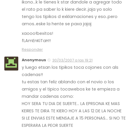
ikono…k le tienes k star dandole a agregar todo
el rato pa saber lo k kiere decir..jaja yo solo
tengo los tipikos d exklamaciones y eso..pero
amos..eske la hente se paxa jajaj
xaooo!bexitos!
fLAmEnKiTaH!!
Responder
Anonymous
30/03/2007 a las 19:21
y luego etsan los tipikos toca cojones con als
cadenas!!
tu estas tan feliz ablando con el novio o los
amigos y el tipico tocawebos ke te empieza a
mandar cadenas como:
HOY SERA TU DIA DE SUERTE… LA EPRSONA KE MAS
KEIRES TE DIRA TE KIERO HOY A LAS 12 DE LA NOCHE
SI LE ENVIAS ESTE MENSAJE A 15 PERSONAS… SI NO TE
ESPERARA LA PEOR SUERTE