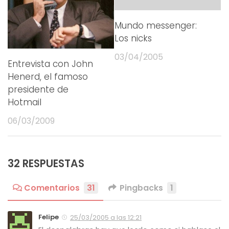
Mundo messenger:
Los nicks
03/04/2005
Entrevista con John
Henerd, el famoso
presidente de
Hotmail
06/03/2009
32 RESPUESTAS
Comentarios
31
Pingbacks
1
Felipe
25/03/2005 a las 12:21