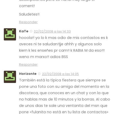
coment!
Saludetes!!
Responder
KaTe
02/02/2008 a las 14:33
hooola!! yo lo k mas odio de mis contastos es k
aveces ni te saludan!!jje ahhh y algunos solo
kiern k les enseñes pr cam!! k RABIA M da eso!!!
weno m marxo!! adios BSS
Responder
Horizonte
22/02/2008 a las 14:05
También está la típica fiestera que siempre se
pone una foto con su amiga del momento en la
discoteca, que conoces en un chat y con la que
no hablas mas de 10 minutos y la borras. Al cabo
de unos dias te sale una ventanita del msn que
pone «fulanita no está en tu lista de contactos»