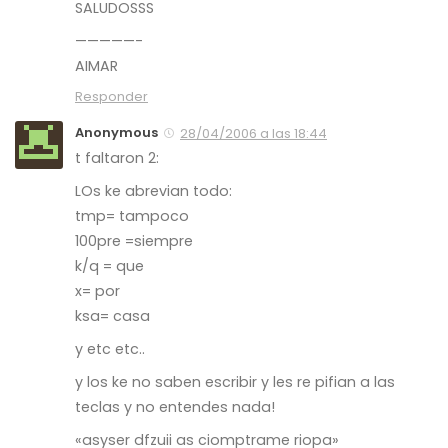
SALUDOSSS
—————-
AIMAR
Responder
Anonymous
28/04/2006 a las 18:44
t faltaron 2:
LOs ke abrevian todo:
tmp= tampoco
100pre =siempre
k/q = que
x= por
ksa= casa
y etc etc..
y los ke no saben escribir y les re pifian a las
teclas y no entendes nada!
«asyser dfzuii as ciomptrame riopa»