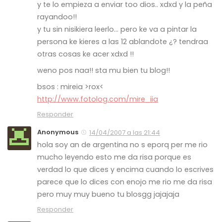
y te lo empieza a enviar too dios.. xdxd y la peña
rayandoo!!
y tu sin nisikiera leerlo… pero ke va a pintar la
persona ke kieres a las 12 ablandote ¿? tendraa
otras cosas ke acer xdxd !!
weno pos naa!! sta mu bien tu blog!!
bsos : mireia >rox<
http://www.fotolog.com/mire_iia
Responder
Anonymous
14/04/2007 a las 21:44
hola soy an de argentina no s eporq per me rio
mucho leyendo esto me da risa porque es
verdad lo que dices y encima cuando lo escrives
parece que lo dices con enojo me rio me da risa
pero muy muy bueno tu blosgg jajajaja
Responder