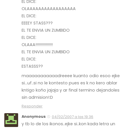
EL DICE:
OLAAAAAAAAAAAAAAAAA
EL DICE:
EEEEY STASS???
EL TE ENVIA UN ZUMBIDO
EL DICE:
OLAAA!!!!!!!!!!!!!!!
EL TE ENVIA UN ZUMBIDO
EL DICE:
ESTASSS??
maaaaaaaaaaadreeee kuanto odio esoo ejke
si…uf..si no le kontesto pues es k no kero ablar
kntigo koño jajaja y ar final termino dejandoles
sin admision!:D
Responder
Anonymous
04/02/2007 a las 19:36
y tb lo de los ikonos..ejke si..kon kada letra un