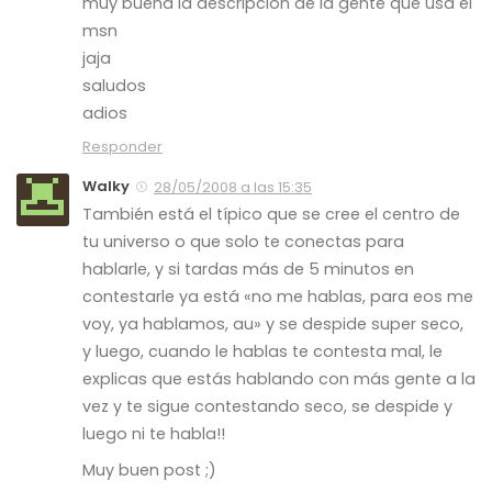
muy buena la descripcion de la gente que usa el
msn
jaja
saludos
adios
Responder
Walky
28/05/2008 a las 15:35
También está el típico que se cree el centro de
tu universo o que solo te conectas para
hablarle, y si tardas más de 5 minutos en
contestarle ya está «no me hablas, para eos me
voy, ya hablamos, au» y se despide super seco,
y luego, cuando le hablas te contesta mal, le
explicas que estás hablando con más gente a la
vez y te sigue contestando seco, se despide y
luego ni te habla!!
Muy buen post ;)