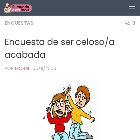
Saltar al contenido
ENCUESTAS
3
Encuesta de ser celoso/a
acabada
POR
MORRI
·
05/11/2006