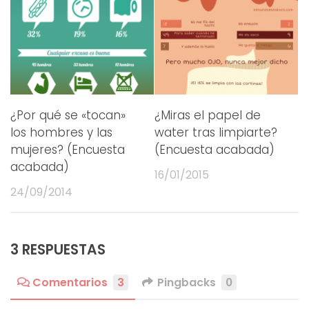
¿Por qué se «tocan»
¿Miras el papel de
los hombres y las
water tras limpiarte?
mujeres? (Encuesta
(Encuesta acabada)
acabada)
16/01/2015
24/09/2014
3 RESPUESTAS
Comentarios
3
Pingbacks
0