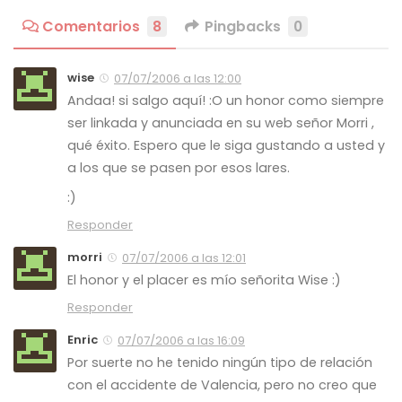
Comentarios
8
Pingbacks
0
wise
07/07/2006 a las 12:00
Andaa! si salgo aquí! :O un honor como siempre
ser linkada y anunciada en su web señor Morri ,
qué éxito. Espero que le siga gustando a usted y
a los que se pasen por esos lares.
:)
Responder
morri
07/07/2006 a las 12:01
El honor y el placer es mío señorita Wise :)
Responder
Enric
07/07/2006 a las 16:09
Por suerte no he tenido ningún tipo de relación
con el accidente de Valencia, pero no creo que