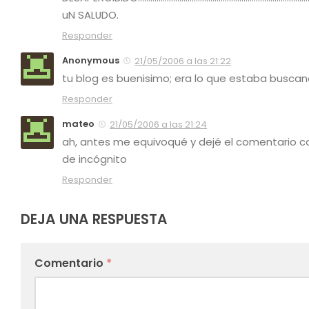
uN SALUDO.
Responder
Anonymous
21/05/2006 a las 21:22
tu blog es buenisimo; era lo que estaba buscand
Responder
mateo
21/05/2006 a las 21:24
ah, antes me equivoqué y dejé el comentario 
de incógnito
Responder
DEJA UNA RESPUESTA
Comentario
*