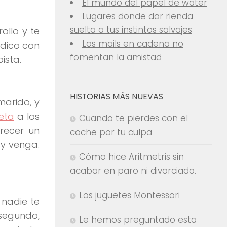
El mundo del papel de water
Lugares donde dar rienda
suelta a tus instintos salvajes
ollo y te
Los mails en cadena no
ódico con
fomentan la amistad
ista.
HISTORIAS MÁS NUEVAS
marido, y
leta
a los
Cuando te pierdes con el
arecer un
coche por tu culpa
 y venga.
Cómo hice Aritmetris sin
acabar en paro ni divorciado.
Los juguetes Montessori
 nadie te
 segundo,
Le hemos preguntado esta