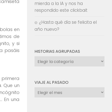
 camiseta
mierda a la IA y nos ha
respondido este clickbait
¿Hasta qué día se felicita el
bolas en
año nuevo?
timos de
ito, y si
ya pasáis
HISTORIAS AGRUPADAS
Historias
agrupadas
 primera
VIAJE AL PASADO
a. Que un
Viaje
incógnito
al
r… En una
pasado