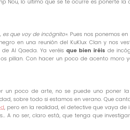
p Nou, lo último que se te ocurre es ponerte la
, es que voy de incógnito»
. Pues nos ponemos en 
egro en una reunión del KuKlux Clan y nos ves
de Al Qaeda. Ya veréis
que bien iréis
de incógn
o os pillan. Con hacer un poco de acento moro 
er un poco de arte, no se puede uno poner la
udad, sobre todo si estamos en verano. Que cant
od
, pero en la realidad, el detective que vaya de 
s… A no ser, claro está, que tenga que investiga