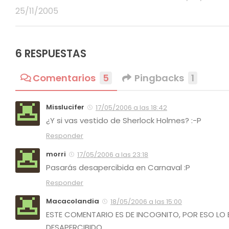
25/11/2005
6 RESPUESTAS
Comentarios
5
Pingbacks
1
Misslucifer
17/05/2006 a las 18:42
¿Y si vas vestido de Sherlock Holmes? :-P
Responder
morri
17/05/2006 a las 23:18
Pasarás desapercibida en Carnaval :P
Responder
Macacolandia
18/05/2006 a las 15:00
ESTE COMENTARIO ES DE INCOGNITO, POR ESO LO
DESAPERCIBIDO…………………………………………………………………………