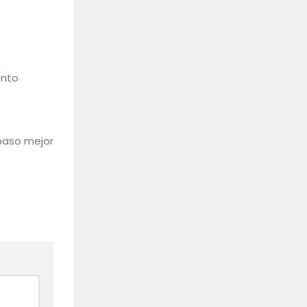
ento
paso mejor