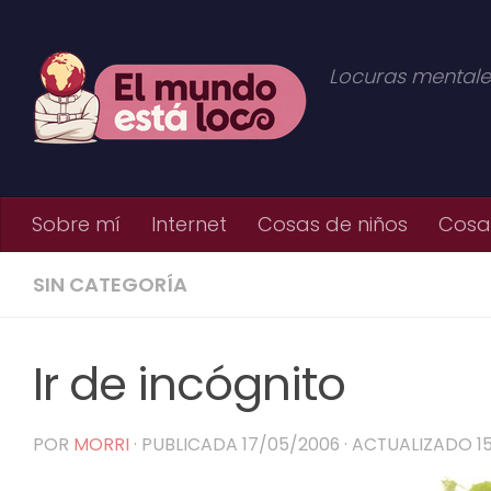
Saltar al contenido
Locuras mentale
Sobre mí
Internet
Cosas de niños
Cosas
SIN CATEGORÍA
Ir de incógnito
POR
MORRI
· PUBLICADA
17/05/2006
· ACTUALIZADO
1