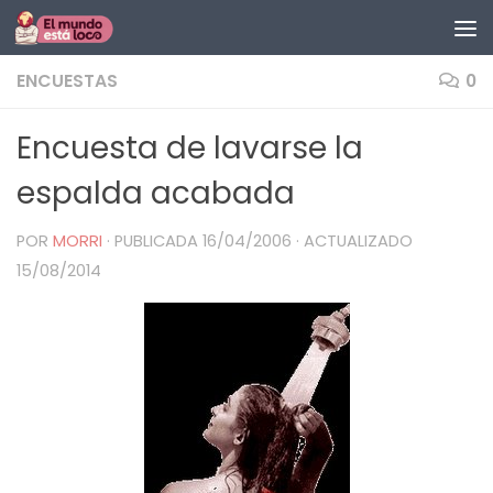
Saltar al contenido
ENCUESTAS
0
Encuesta de lavarse la
espalda acabada
POR
MORRI
· PUBLICADA
16/04/2006
· ACTUALIZADO
15/08/2014