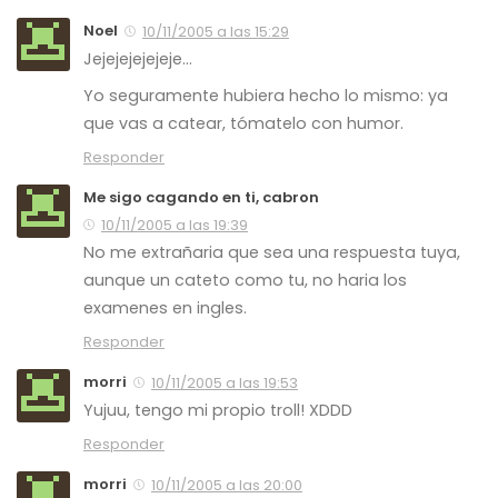
Noel
10/11/2005 a las 15:29
Jejejejejejeje…
Yo seguramente hubiera hecho lo mismo: ya
que vas a catear, tómatelo con humor.
Responder
Me sigo cagando en ti, cabron
10/11/2005 a las 19:39
No me extrañaria que sea una respuesta tuya,
aunque un cateto como tu, no haria los
examenes en ingles.
Responder
morri
10/11/2005 a las 19:53
Yujuu, tengo mi propio troll! XDDD
Responder
morri
10/11/2005 a las 20:00