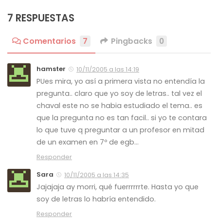
7 RESPUESTAS
Comentarios
7
Pingbacks
0
hamster
10/11/2005 a las 14:19
PUes mira, yo así a primera vista no entendía la
pregunta.. claro que yo soy de letras.. tal vez el
chaval este no se habia estudiado el tema.. es
que la pregunta no es tan facil.. si yo te contara
lo que tuve q preguntar a un profesor en mitad
de un examen en 7º de egb…
Responder
Sara
10/11/2005 a las 14:35
Jajajaja ay morri, qué fuerrrrrrte. Hasta yo que
soy de letras lo habría entendido.
Responder