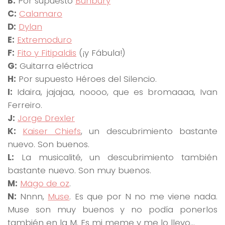
B:
Por supuesto
Bunbury
C:
Calamaro
D:
Dylan
E:
Extremoduro
F:
Fito y Fitipaldis
(¡y Fábula!)
G:
Guitarra eléctrica
H:
Por supuesto Héroes del Silencio.
I:
Idaira, jajajaa, noooo, que es bromaaaa, Ivan
Ferreiro.
J:
Jorge Drexler
K:
Kaiser Chiefs
, un descubrimiento bastante
nuevo. Son buenos.
L:
La musicalité, un descubrimiento también
bastante nuevo. Son muy buenos.
M:
Mägo de oz
.
N:
Nnnn,
Muse
. Es que por N no me viene nada.
Muse son muy buenos y no podía ponerlos
también en la M. Es mi meme y me lo llevo…