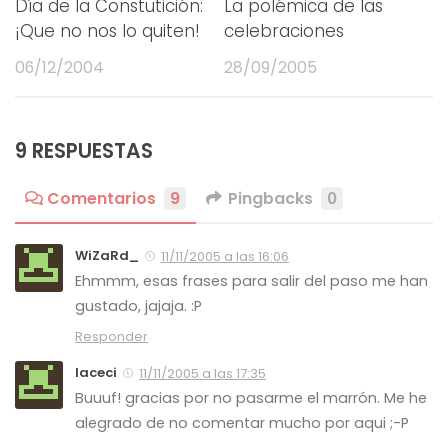
Día de la Constutición:
La polémica de las
¡Que no nos lo quiten!
celebraciones
06/12/2004
28/09/2005
9 RESPUESTAS
Comentarios
9
Pingbacks
0
WiZaRd_
11/11/2005 a las 16:06
Ehmmm, esas frases para salir del paso me han
gustado, jajaja. :P
Responder
laceci
11/11/2005 a las 17:35
Buuuf! gracias por no pasarme el marrón. Me he
alegrado de no comentar mucho por aqui ;-P