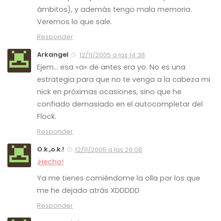
ámbitos), y además tengo mala memoria.
Veremos lo que sale.
Responder
Arkangel
12/11/2005 a las 14:38
Ejem… esa «a» de antes era yo. No es una
estrategia para que no te venga a la cabeza mi
nick en próximas ocasiones, sino que he
confiado demasiado en el autocompletar del
Flock.
Responder
O.k.,o.k.!
12/11/2005 a las 20:08
¡Hecho!
Ya me tienes comiéndome la olla por los que
me he dejado atrás XDDDDD
Responder