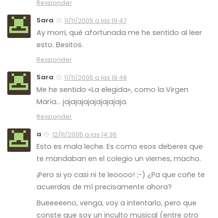
Responder
Sara
11/11/2005 a las 19:47
Ay morri, qué afortunada me he sentido al leer
esto. Besitos.
Responder
Sara
11/11/2005 a las 19:48
Me he sentido «La elegida», como la Virgen
María… jajajajajajajajajaja.
Responder
a
12/11/2005 a las 14:36
Esto es mala leche. Es como esos deberes que
te mandaban en el colegio un viernes, macho.
¡Pero si yo casi ni te leoooo! ;-) ¿Pa que coñe te
acuerdas de mí precisamente ahora?
Bueeeeeno, venga, voy a intentarlo, pero que
conste que soy un inculto musical (entre otro