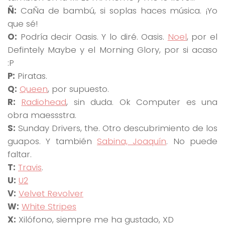
Ñ:
CaÑa de bambú, si soplas haces música. ¡Yo
que sé!
O:
Podría decir Oasis. Y lo diré. Oasis.
Noel
, por el
Defintely Maybe y el Morning Glory, por si acaso
:P
P:
Piratas.
Q:
Queen
, por supuesto.
R:
Radiohead
, sin duda. Ok Computer es una
obra maessstra.
S:
Sunday Drivers, the. Otro descubrimiento de los
guapos. Y también
Sabina, Joaquín
. No puede
faltar.
T:
Travis
.
U:
U2
V:
Velvet Revolver
W:
White Stripes
X:
Xilófono, siempre me ha gustado, XD