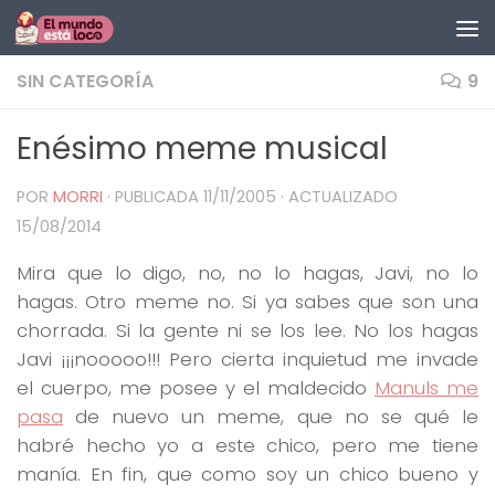
Saltar al contenido
SIN CATEGORÍA
9
Enésimo meme musical
POR
MORRI
· PUBLICADA
11/11/2005
· ACTUALIZADO
15/08/2014
Mira que lo digo, no, no lo hagas, Javi, no lo
hagas. Otro meme no. Si ya sabes que son una
chorrada. Si la gente ni se los lee. No los hagas
Javi ¡¡¡nooooo!!! Pero cierta inquietud me invade
el cuerpo, me posee y el maldecido
Manuls me
pasa
de nuevo un meme, que no se qué le
habré hecho yo a este chico, pero me tiene
manía. En fin, que como soy un chico bueno y